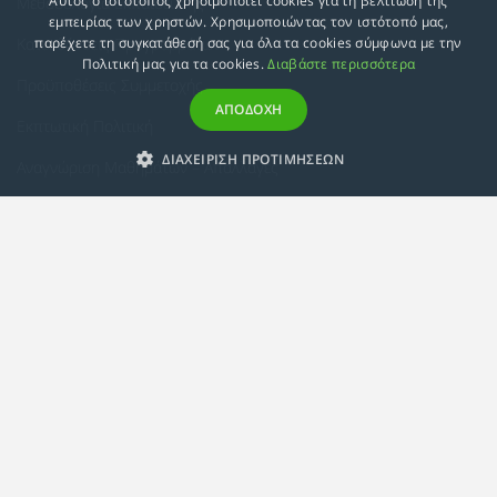
Αυτός ο ιστότοπος χρησιμοποιεί cookies για τη βελτίωση της
Μεθοδολογία Εκπαίδευσης
εμπειρίας των χρηστών. Χρησιμοποιώντας τον ιστότοπό μας,
Κατευθύνσεις Προγραμμάτων
παρέχετε τη συγκατάθεσή σας για όλα τα cookies σύμφωνα με την
Πολιτική μας για τα cookies.
Διαβάστε περισσότερα
Προϋποθέσεις Συμμετοχής
ΑΠΟΔΟΧΗ
Εκπτωτική Πολιτική
ΔΙΑΧΕΙΡΙΣΗ ΠΡΟΤΙΜΗΣΕΩΝ
Αναγνώριση Μαθημάτων – Απαλλαγές
ECTS - Συμπλήρωμα Πιστοποιητικού
Πολιτική Προστασίας Προσωπικών Δεδομένων
Πολιτική Cookies
Σχετικά
Συμμόρφωση με τις Ευρωπαϊκές Οδηγίες & Πιστοποιήσεις
Κανονισμός
Εταιρική Κατάρτιση