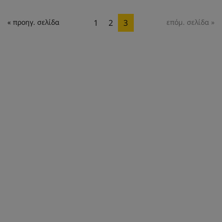
« προηγ. σελίδα
1
2
3
επόμ. σελίδα »