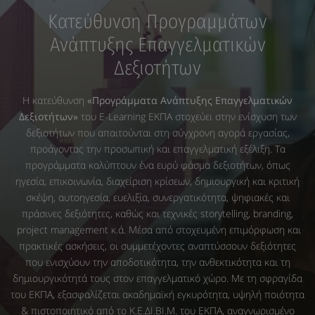
Κατεύθυνση Προγραμμάτων
Ανάπτυξης Επαγγελματικών
Δεξιοτήτων
Η κατεύθυνση
«Προγράμματα Ανάπτυξης Επαγγελματικών
Δεξιοτήτων»
του E-Learning ΕΚΠΑ στοχεύει στην ενίσχυση των
δεξιοτήτων που απαιτούνται στη σύγχρονη αγορά εργασίας,
προάγοντας την προσωπική και επαγγελματική εξέλιξη. Τα
προγράμματα καλύπτουν ένα ευρύ φάσμα δεξιοτήτων, όπως
ηγεσία, επικοινωνία, διαχείριση κρίσεων, δημιουργική και κριτική
σκέψη, αυτοηγεσία, ευελιξία, συνεργατικότητα, ψηφιακές και
πράσινες δεξιότητες, καθώς και τεχνικές storytelling, branding,
project management κ.ά. Μέσα από στοχευμένη επιμόρφωση και
πρακτικές ασκήσεις, οι συμμετέχοντες αναπτύσσουν δεξιότητες
που ενισχύουν την αποδοτικότητα, την ανθεκτικότητα και τη
δημιουργικότητά τους στον επαγγελματικό χώρο. Με τη σφραγίδα
του ΕΚΠΑ, εξασφαλίζεται ακαδημαϊκή εγκυρότητα, υψηλή ποιότητα
& πιστοποιητικό από το Κ.Ε.ΔΙ.ΒΙ.Μ. του ΕΚΠΑ, αναγνωρισμένο