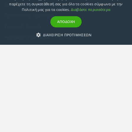
Κατευθύνσεις Προγραμμάτων
παρέχετε τη συγκατάθεσή σας για όλα τα cookies σύμφωνα με την
Πολιτική μας για τα cookies.
Διαβάστε περισσότερα
Προϋποθέσεις Συμμετοχής
ΑΠΟΔΟΧΗ
Εκπτωτική Πολιτική
ΔΙΑΧΕΙΡΙΣΗ ΠΡΟΤΙΜΗΣΕΩΝ
Αναγνώριση Μαθημάτων – Απαλλαγές
ECTS - Συμπλήρωμα Πιστοποιητικού
Πολιτική Προστασίας Προσωπικών Δεδομένων
Πολιτική Cookies
Σχετικά
Συμμόρφωση με τις Ευρωπαϊκές Οδηγίες & Πιστοποιήσεις
Κανονισμός
Εταιρική Κατάρτιση
Πολιτική Ποιότητας