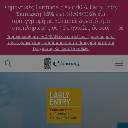
Σημαντικές Εκπτώσεις έως 40%. Early Entry
Έκπτωση 15%
έως 31/08/2026 και
προεγγραφή με 80 ευρώ. Δυνατότητα
αποπληρωμής σε 10 μηνιαίες δόσεις
Παρακολουθήστε ΔΩΡΕΑΝ ένα επιπλέον Πρόγραμμα με
την εγγραφή σας σε κάποιο απο τα Προγράμματα του
Τρέχοντος Κύκλου Σπουδών.