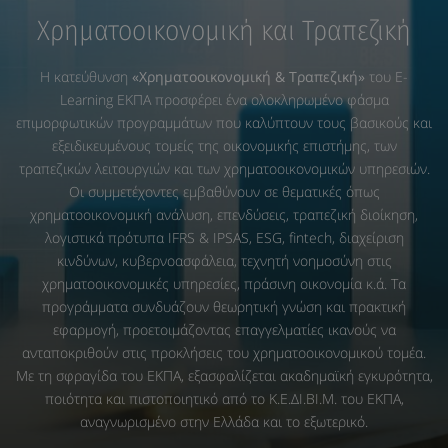
Χρηματοοικονομική και Τραπεζική
Η κατεύθυνση
«Χρηματοοικονομική & Τραπεζική»
του E-
Learning ΕΚΠΑ προσφέρει ένα ολοκληρωμένο φάσμα
επιμορφωτικών προγραμμάτων που καλύπτουν τους βασικούς και
εξειδικευμένους τομείς της οικονομικής επιστήμης, των
τραπεζικών λειτουργιών και των χρηματοοικονομικών υπηρεσιών.
Οι συμμετέχοντες εμβαθύνουν σε θεματικές όπως
χρηματοοικονομική ανάλυση, επενδύσεις, τραπεζική διοίκηση,
λογιστικά πρότυπα IFRS & IPSAS, ESG, fintech, διαχείριση
κινδύνων, κυβερνοασφάλεια, τεχνητή νοημοσύνη στις
χρηματοοικονομικές υπηρεσίες, πράσινη οικονομία κ.ά. Τα
προγράμματα συνδυάζουν θεωρητική γνώση και πρακτική
εφαρμογή, προετοιμάζοντας επαγγελματίες ικανούς να
ανταποκριθούν στις προκλήσεις του χρηματοοικονομικού τομέα.
Με τη σφραγίδα του ΕΚΠΑ, εξασφαλίζεται ακαδημαϊκή εγκυρότητα,
ποιότητα και πιστοποιητικό από το Κ.Ε.ΔΙ.ΒΙ.Μ. του ΕΚΠΑ,
αναγνωρισμένο στην Ελλάδα και το εξωτερικό.