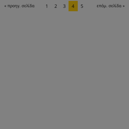
« προηγ. σελίδα
1
2
3
4
5
επόμ. σελίδα »