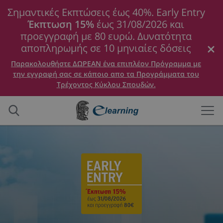
Σημαντικές Εκπτώσεις έως 40%. Early Entry
Έκπτωση 15%
έως 31/08/2026 και
προεγγραφή με 80 ευρώ. Δυνατότητα
αποπληρωμής σε 10 μηνιαίες δόσεις
Παρακολουθήστε ΔΩΡΕΑΝ ένα επιπλέον Πρόγραμμα με
την εγγραφή σας σε κάποιο απο τα Προγράμματα του
Τρέχοντος Κύκλου Σπουδών.