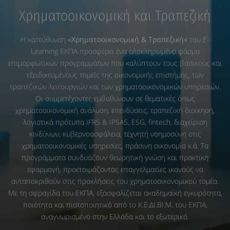
Χρηματοοικονομική και Τραπεζική
Η κατεύθυνση
«Χρηματοοικονομική & Τραπεζική»
του E-
Learning ΕΚΠΑ προσφέρει ένα ολοκληρωμένο φάσμα
επιμορφωτικών προγραμμάτων που καλύπτουν τους βασικούς και
εξειδικευμένους τομείς της οικονομικής επιστήμης, των
τραπεζικών λειτουργιών και των χρηματοοικονομικών υπηρεσιών.
Οι συμμετέχοντες εμβαθύνουν σε θεματικές όπως
χρηματοοικονομική ανάλυση, επενδύσεις, τραπεζική διοίκηση,
λογιστικά πρότυπα IFRS & IPSAS, ESG, fintech, διαχείριση
κινδύνων, κυβερνοασφάλεια, τεχνητή νοημοσύνη στις
χρηματοοικονομικές υπηρεσίες, πράσινη οικονομία κ.ά. Τα
προγράμματα συνδυάζουν θεωρητική γνώση και πρακτική
εφαρμογή, προετοιμάζοντας επαγγελματίες ικανούς να
ανταποκριθούν στις προκλήσεις του χρηματοοικονομικού τομέα.
Με τη σφραγίδα του ΕΚΠΑ, εξασφαλίζεται ακαδημαϊκή εγκυρότητα,
ποιότητα και πιστοποιητικό από το Κ.Ε.ΔΙ.ΒΙ.Μ. του ΕΚΠΑ,
αναγνωρισμένο στην Ελλάδα και το εξωτερικό.