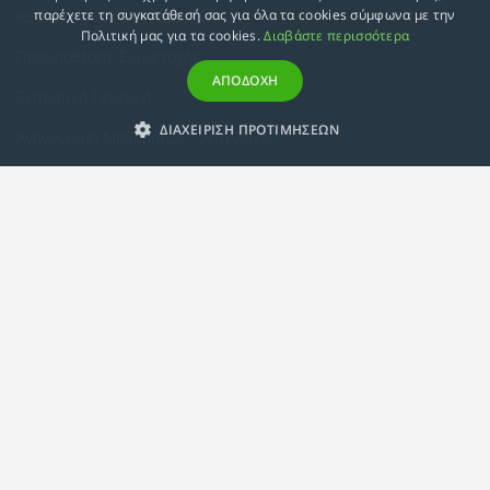
Κατευθύνσεις Προγραμμάτων
παρέχετε τη συγκατάθεσή σας για όλα τα cookies σύμφωνα με την
Πολιτική μας για τα cookies.
Διαβάστε περισσότερα
Προϋποθέσεις Συμμετοχής
ΑΠΟΔΟΧΗ
Εκπτωτική Πολιτική
ΔΙΑΧΕΙΡΙΣΗ ΠΡΟΤΙΜΗΣΕΩΝ
Αναγνώριση Μαθημάτων – Απαλλαγές
ECTS - Συμπλήρωμα Πιστοποιητικού
Πολιτική Προστασίας Προσωπικών Δεδομένων
Πολιτική Cookies
Σχετικά
Συμμόρφωση με τις Ευρωπαϊκές Οδηγίες & Πιστοποιήσεις
Κανονισμός
Εταιρική Κατάρτιση
Πολιτική Ποιότητας