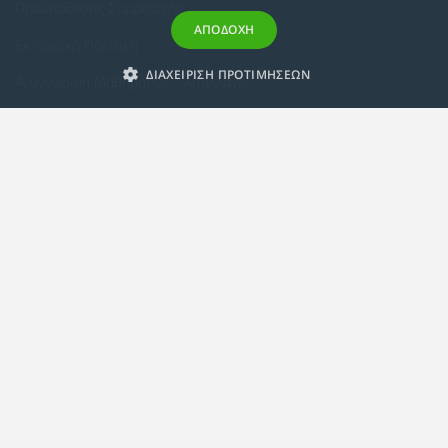
Προϋποθέσεις Συμμετοχής
ΑΠΟΔΟΧΗ
Εκπτωτική Πολιτική
ΔΙΑΧΕΙΡΙΣΗ ΠΡΟΤΙΜΗΣΕΩΝ
Αναγνώριση Μαθημάτων – Απαλλαγές
ECTS - Συμπλήρωμα Πιστοποιητικού
Πολιτική Προστασίας Προσωπικών Δεδομένων
Πολιτική Cookies
Σχετικά
Συμμόρφωση με τις Ευρωπαϊκές Οδηγίες & Πιστοποιήσεις
Κανονισμός
Εταιρική Κατάρτιση
Πολιτική Ποιότητας
Alumni