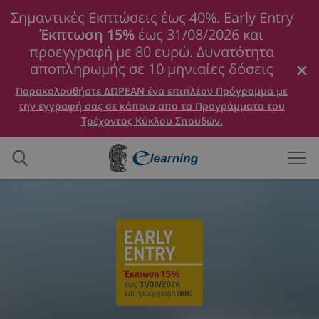
Σημαντικές Εκπτώσεις έως 40%. Early Entry
Έκπτωση 15%
έως 31/08/2026 και
προεγγραφή με 80 ευρώ. Δυνατότητα
αποπληρωμής σε 10 μηνιαίες δόσεις
Παρακολουθήστε ΔΩΡΕΑΝ ένα επιπλέον Πρόγραμμα με
την εγγραφή σας σε κάποιο απο τα Προγράμματα του
Τρέχοντος Κύκλου Σπουδών.