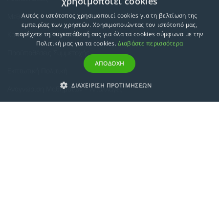
χρησιμοποιεί cookies
Αυτός ο ιστότοπος χρησιμοποιεί cookies για τη βελτίωση της
Μεθοδολογία Εκπαίδευσης
εμπειρίας των χρηστών. Χρησιμοποιώντας τον ιστότοπό μας,
Κατευθύνσεις Προγραμμάτων
παρέχετε τη συγκατάθεσή σας για όλα τα cookies σύμφωνα με την
Πολιτική μας για τα cookies.
Διαβάστε περισσότερα
Προϋποθέσεις Συμμετοχής
ΑΠΟΔΟΧΗ
Εκπτωτική Πολιτική
ΔΙΑΧΕΙΡΙΣΗ ΠΡΟΤΙΜΗΣΕΩΝ
Αναγνώριση Μαθημάτων – Απαλλαγές
ECTS - Συμπλήρωμα Πιστοποιητικού
Πολιτική Προστασίας Προσωπικών Δεδομένων
Πολιτική Cookies
Σχετικά
Συμμόρφωση με τις Ευρωπαϊκές Οδηγίες & Πιστοποιήσεις
Κανονισμός