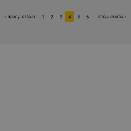
« προηγ. σελίδα
1
2
3
4
5
6
επόμ. σελίδα »