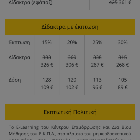
Δίδακτρα (εφάπαξ)
425
361 €
Δίδακτρα με έκπτωση
Έκπτωση
15%
20%
25%
30%
Δίδακτρα
383
360
338
315
326 €
306 €
287 €
268 €
Δόση
128
120
113
105
109 €
102 €
96 €
89 €
Εκπτωτική Πολιτική
Το E-Learning του Κέντρου Επιμόρφωσης και Δια Βίου
Μάθησης του Ε.Κ.Π.Α., στο πλαίσιο του μη κερδοσκοπικού