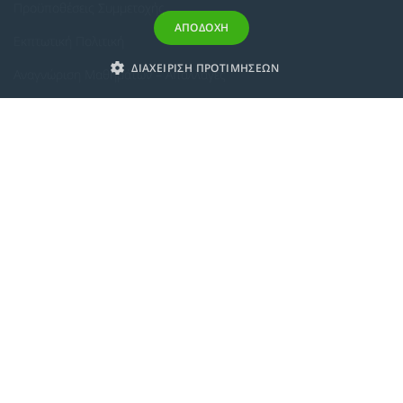
Προϋποθέσεις Συμμετοχής
ΑΠΟΔΟΧΗ
Εκπτωτική Πολιτική
ΔΙΑΧΕΙΡΙΣΗ ΠΡΟΤΙΜΗΣΕΩΝ
Αναγνώριση Μαθημάτων – Απαλλαγές
ECTS - Συμπλήρωμα Πιστοποιητικού
Πολιτική Προστασίας Προσωπικών Δεδομένων
Πολιτική Cookies
Σχετικά
Συμμόρφωση με τις Ευρωπαϊκές Οδηγίες & Πιστοποιήσεις
Κανονισμός
Εταιρική Κατάρτιση
Πολιτική Ποιότητας
Alumni