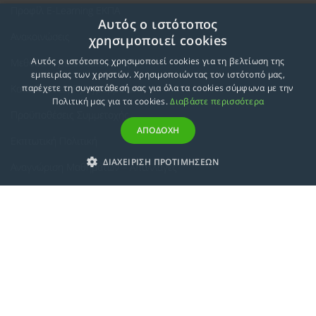
Προφίλ E-Learning ΕΚΠΑ
Αυτός ο ιστότοπος
Ανακοινώσεις
χρησιμοποιεί cookies
Αυτός ο ιστότοπος χρησιμοποιεί cookies για τη βελτίωση της
Μεθοδολογία Εκπαίδευσης
εμπειρίας των χρηστών. Χρησιμοποιώντας τον ιστότοπό μας,
Κατευθύνσεις Προγραμμάτων
παρέχετε τη συγκατάθεσή σας για όλα τα cookies σύμφωνα με την
Πολιτική μας για τα cookies.
Διαβάστε περισσότερα
Προϋποθέσεις Συμμετοχής
ΑΠΟΔΟΧΗ
Εκπτωτική Πολιτική
ΔΙΑΧΕΙΡΙΣΗ ΠΡΟΤΙΜΗΣΕΩΝ
Αναγνώριση Μαθημάτων – Απαλλαγές
ECTS - Συμπλήρωμα Πιστοποιητικού
Πολιτική Προστασίας Προσωπικών Δεδομένων
Πολιτική Cookies
Σχετικά
Συμμόρφωση με τις Ευρωπαϊκές Οδηγίες & Πιστοποιήσεις