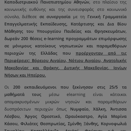
Καποδιστριακού Πανεπιστημίου Αθηνών,
στο πλαίσιο της
κοινωνικής ευθύνης και της συνεισφοράς στο κοινωνικό
σύνολο, διέθεσε
σε συνεργασία
με τη
Γενική Γραμματεία
Επαγγελματικής Εκπαίδευσης, Κατάρτισης και Δια Βίου
Μάθησης του Υπουργείου Παιδείας και Θρησκευμάτων,
δωρεάν 200 θέσεις e-learning προγραμμάτων επιμόρφωσης
σε μόνιμους κατοίκους νησιωτικών και παραμεθόριων
περιοχών της Ελλάδας που
προέρχονταν από τις
Περιφέρειες: Βόρειου Αιγαίου, Νότιου Αιγαίου, Ανατολικής
Μακεδονίας και Θράκης, Δυτικής Μακεδονίας, Ιονίων
Νήσων και Ηπείρου.
Οι
200 εκπαιδευόμενοι που ξεκίνησαν στις 25/5 τα
μαθήματά τους
μέσω elearning είναι κάτοικοι
απομακρυσμένων μικρών νησιών και παραμεθόριων
δυσπρόσιτων περιοχών όπως
Νυμφαίο, Χάλκη, Άντισσα
Λέσβου, Άργος Ορεστικό, Ωραιόκαστρο, Αγία Μαρίνα
Κάσου, Φιλιάτες Θεσπρωτίας, Σμίνθη Ξάνθης, Κορνοφωλιά
Σουφλίου, Καστελλόριζο, Λειψοί, Φούρνοι κ.ά.
και