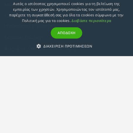
Αυτός ο ιστότοπος χρησιμοποιεί cookies για τη βελτίωση της
Μεθοδολογία Εκπαίδευσης
εμπειρίας των χρηστών. Χρησιμοποιώντας τον ιστότοπό μας,
Κατευθύνσεις Προγραμμάτων
παρέχετε τη συγκατάθεσή σας για όλα τα cookies σύμφωνα με την
Πολιτική μας για τα cookies.
Διαβάστε περισσότερα
Προϋποθέσεις Συμμετοχής
ΑΠΟΔΟΧΗ
Εκπτωτική Πολιτική
ΔΙΑΧΕΙΡΙΣΗ ΠΡΟΤΙΜΗΣΕΩΝ
Αναγνώριση Μαθημάτων – Απαλλαγές
ECTS - Συμπλήρωμα Πιστοποιητικού
Πολιτική Προστασίας Προσωπικών Δεδομένων
Πολιτική Cookies
Σχετικά
Συμμόρφωση με τις Ευρωπαϊκές Οδηγίες & Πιστοποιήσεις
Κανονισμός
Εταιρική Κατάρτιση