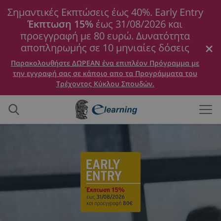
Σημαντικές Εκπτώσεις έως 40%. Early Entry
Έκπτωση 15%
έως 31/08/2026 και
προεγγραφή με 80 ευρώ. Δυνατότητα
αποπληρωμής σε 10 μηνιαίες δόσεις
Παρακολουθήστε ΔΩΡΕΑΝ ένα επιπλέον Πρόγραμμα με
την εγγραφή σας σε κάποιο απο τα Προγράμματα του
Τρέχοντος Κύκλου Σπουδών.