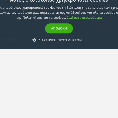
Επικοινωνία
ς ο ιστότοπος χρησιμοποιεί cookies για τη βελτίωση της εμπειρίας των χρη
ση
ώντας τον ιστότοπό μας, παρέχετε τη συγκατάθεσή σας για όλα τα cookies
Οδηγίες για τον Κοροvοϊό
την Πολιτική μας για τα cookies.
Διαβάστε περισσότερα
ας
COVID-19
ΑΠΟΔΟΧΗ
ής Ευθύνης
ΔΙΑΧΕΙΡΙΣΗ ΠΡΟΤΙΜΗΣΕΩΝ
Ε.Κ.Π.Α.