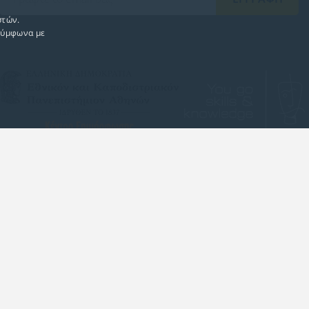
στών.
 σύμφωνα με