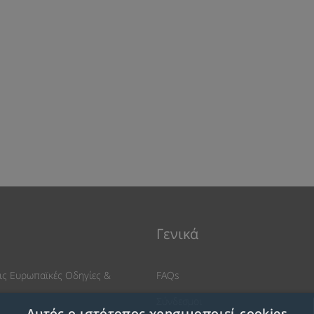
Γενικά
ις Ευρωπαϊκές Οδηγίες &
FAQs
Σύνδεσμοι
Αυτός ο ιστότοπος χρησιμοποιεί cookies