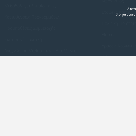
Κανονισμός
Μεθοδολογία Εκπαίδευσης
Αυτό
Εταιρική Κατάρτι
Χρησιμοποι
Κατευθύνσεις Προγραμμάτων
Πολιτική Ποιότητ
Προϋποθέσεις Συμμετοχής
Alumni
Εκπτωτική Πολιτική
Δράσεις Κοινωνικ
Αναγνώριση Μαθημάτων – Απαλλαγές
Θέσεις Εργασίας
ECTS - Συμπλήρωμα Πιστοποιητικού
Πολιτική Προστασίας Προσωπικών Δεδομένων
Πολιτική Cookies
Πρόγραμμα Συμπληρωματικής εξ Αποστάσεως Εκπαίδευσης (E-Learning) 