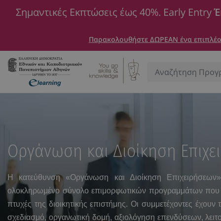
Σημαντικές Εκπτώσεις έως 40%. Early Entry
Έ
Παρακολουθήστε ΔΩΡΕΑΝ ένα επιπλέον
Αναζήτηση:
Οργάνωση και Διοίκηση Επιχε
Η κατεύθυνση
«Οργάνωση και Διοίκηση Επιχειρήσεων
ολοκληρωμένο σύνολο επιμορφωτικών προγραμμάτων που κ
πτυχές της διοικητικής επιστήμης. Οι συμμετέχοντες έχουν 
σχεδιασμό, οργανωτική δομή, αξιολόγηση επενδύσεων, λειτο