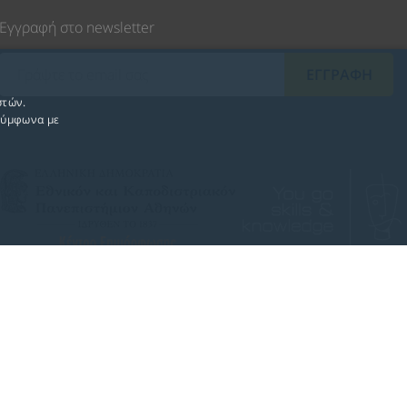
Εγγραφή στο newsletter
στών.
 σύμφωνα με