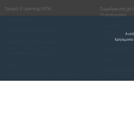
Προφίλ E-Learning ΕΚΠΑ
Συμμόρφωση με τ
Πιστοποιήσεις
Ανακοινώσεις
Κανονισμός
Μεθοδολογία Εκπαίδευσης
Αυτό
Εταιρική Κατάρτι
Χρησιμοποι
Κατευθύνσεις Προγραμμάτων
Πολιτική Ποιότητ
Προϋποθέσεις Συμμετοχής
Alumni
Εκπτωτική Πολιτική
Δράσεις Κοινωνικ
Αναγνώριση Μαθημάτων – Απαλλαγές
Θέσεις Εργασίας
ECTS - Συμπλήρωμα Πιστοποιητικού
Πολιτική Προστασίας Προσωπικών Δεδομένων
Πολιτική Cookies