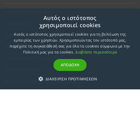
Προφίλ E-Learning ΕΚΠΑ
Αυτός ο ιστότοπος
Ανακοινώσεις
χρησιμοποιεί cookies
Αυτός ο ιστότοπος χρησιμοποιεί cookies για τη βελτίωση της
Μεθοδολογία Εκπαίδευσης
εμπειρίας των χρηστών. Χρησιμοποιώντας τον ιστότοπό μας,
Κατευθύνσεις Προγραμμάτων
παρέχετε τη συγκατάθεσή σας για όλα τα cookies σύμφωνα με την
Πολιτική μας για τα cookies.
Διαβάστε περισσότερα
Προϋποθέσεις Συμμετοχής
ΑΠΟΔΟΧΗ
Εκπτωτική Πολιτική
ΔΙΑΧΕΙΡΙΣΗ ΠΡΟΤΙΜΗΣΕΩΝ
Αναγνώριση Μαθημάτων – Απαλλαγές
ECTS - Συμπλήρωμα Πιστοποιητικού
Πολιτική Προστασίας Προσωπικών Δεδομένων
Πολιτική Cookies
Σχετικά