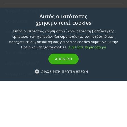
Προφίλ E-Learning ΕΚΠΑ
Αυτός ο ιστότοπος
Ανακοινώσεις
χρησιμοποιεί cookies
Αυτός ο ιστότοπος χρησιμοποιεί cookies για τη βελτίωση της
Μεθοδολογία Εκπαίδευσης
εμπειρίας των χρηστών. Χρησιμοποιώντας τον ιστότοπό μας,
Κατευθύνσεις Προγραμμάτων
παρέχετε τη συγκατάθεσή σας για όλα τα cookies σύμφωνα με την
Πολιτική μας για τα cookies.
Διαβάστε περισσότερα
Προϋποθέσεις Συμμετοχής
ΑΠΟΔΟΧΗ
Εκπτωτική Πολιτική
ΔΙΑΧΕΙΡΙΣΗ ΠΡΟΤΙΜΗΣΕΩΝ
Αναγνώριση Μαθημάτων – Απαλλαγές
ECTS - Συμπλήρωμα Πιστοποιητικού
Πολιτική Προστασίας Προσωπικών Δεδομένων
Πολιτική Cookies
Σχετικά