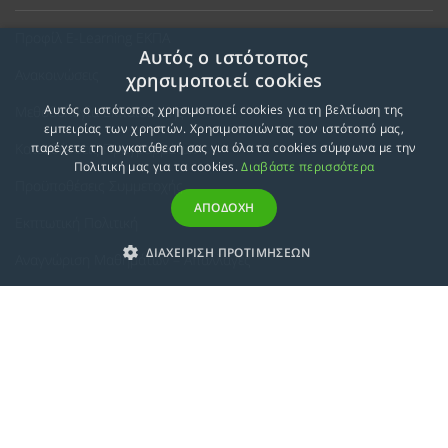
Προφίλ E-Learning ΕΚΠΑ
Αυτός ο ιστότοπος
Ανακοινώσεις
χρησιμοποιεί cookies
Αυτός ο ιστότοπος χρησιμοποιεί cookies για τη βελτίωση της
Μεθοδολογία Εκπαίδευσης
εμπειρίας των χρηστών. Χρησιμοποιώντας τον ιστότοπό μας,
Κατευθύνσεις Προγραμμάτων
παρέχετε τη συγκατάθεσή σας για όλα τα cookies σύμφωνα με την
Πολιτική μας για τα cookies.
Διαβάστε περισσότερα
Προϋποθέσεις Συμμετοχής
ΑΠΟΔΟΧΗ
Εκπτωτική Πολιτική
ΔΙΑΧΕΙΡΙΣΗ ΠΡΟΤΙΜΗΣΕΩΝ
Αναγνώριση Μαθημάτων – Απαλλαγές
ECTS - Συμπλήρωμα Πιστοποιητικού
Πολιτική Προστασίας Προσωπικών Δεδομένων
Πολιτική Cookies
Σχετικά