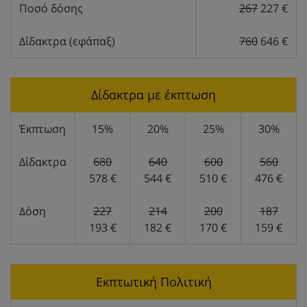
Ποσό δόσης
267
227 €
Δίδακτρα (εφάπαξ)
760
646 €
Δίδακτρα με έκπτωση
Έκπτωση
15%
20%
25%
30%
Δίδακτρα
680
640
600
560
578 €
544 €
510 €
476 €
Δόση
227
214
200
187
193 €
182 €
170 €
159 €
Εκπτωτική Πολιτική