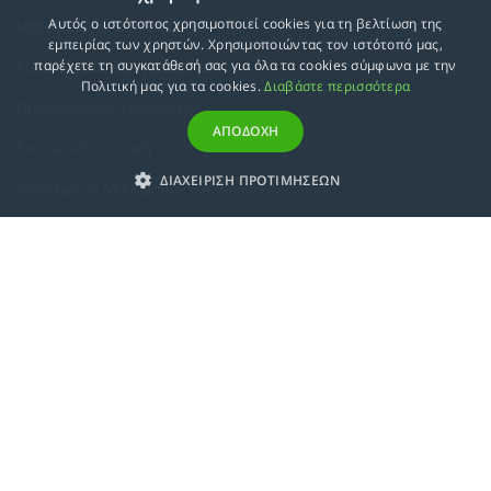
Αυτός ο ιστότοπος χρησιμοποιεί cookies για τη βελτίωση της
Μεθοδολογία Εκπαίδευσης
εμπειρίας των χρηστών. Χρησιμοποιώντας τον ιστότοπό μας,
Κατευθύνσεις Προγραμμάτων
παρέχετε τη συγκατάθεσή σας για όλα τα cookies σύμφωνα με την
Πολιτική μας για τα cookies.
Διαβάστε περισσότερα
Προϋποθέσεις Συμμετοχής
ΑΠΟΔΟΧΗ
Εκπτωτική Πολιτική
ΔΙΑΧΕΙΡΙΣΗ ΠΡΟΤΙΜΗΣΕΩΝ
Αναγνώριση Μαθημάτων – Απαλλαγές
ECTS - Συμπλήρωμα Πιστοποιητικού
Πολιτική Προστασίας Προσωπικών Δεδομένων
Πολιτική Cookies
Σχετικά
Συμμόρφωση με τις Ευρωπαϊκές Οδηγίες & Πιστοποιήσεις
Κανονισμός
Εταιρική Κατάρτιση