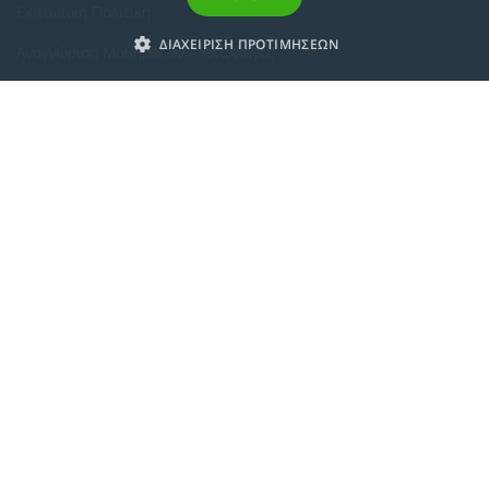
Εκπτωτική Πολιτική
ΔΙΑΧΕΙΡΙΣΗ ΠΡΟΤΙΜΗΣΕΩΝ
Αναγνώριση Μαθημάτων – Απαλλαγές
ECTS - Συμπλήρωμα Πιστοποιητικού
Πολιτική Προστασίας Προσωπικών Δεδομένων
Πολιτική Cookies
Σχετικά
Συμμόρφωση με τις Ευρωπαϊκές Οδηγίες & Πιστοποιήσεις
Κανονισμός
Εταιρική Κατάρτιση
Πολιτική Ποιότητας
Alumni
Δράσεις Κοινωνικής Ευθύνης