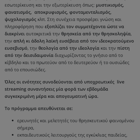
εσωτερίκευση και την εξωτερίκευση όπως:
μυστικισμός,
φανατισμός, αποκρυφισμός, φονταμενταλισμός,
ψυχολογισμός
κλπ. Στη συνέχεια προσφέρει γνώση και
πληροφόρηση που
εξοπλίζει τον συμμετέχοντα ώστε να
διακρίνει
αυτοκριτικά την
θρησκεία από την θρησκοληψία
,
την
απλή κι άδολη λαϊκή ευσέβεια από τον ιδεοκρατούμενο
ευσεβισμό
, την
θεολογία από την ιδεολογία
και την
πίστη
από την δεισιδαιμονία
διαχωρίζοντας το γνήσιο από το
κίβδηλο και το πρωτεύον από το δευτερεύον ή το ουσιώδες
από το επουσιώδες.
Όλες οι ενότητες συνοδεύονται από υποχρεωτικές live
streaming συναντήσεις μία φορά των εβδομάδα
συγκεκριμένη μέρα και απογευματινή ώρα.
Το πρόγραμμα απευθύνεται σε:
ερευνητές και μελετητές του θρησκευτικού φαινομένου
σήμερα,
εκπαιδευτικούς λειτουργούς της εγκύκλιας παιδείας,