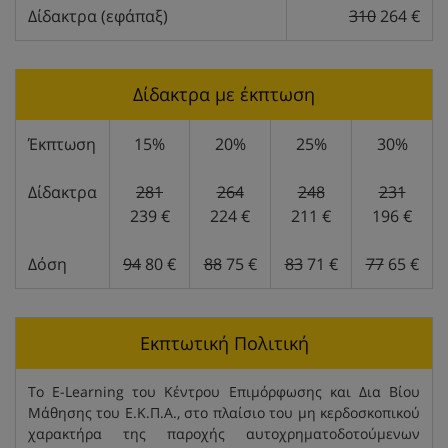
Δίδακτρα (εφάπαξ)
310
264 €
Δίδακτρα με έκπτωση
Έκπτωση
15%
20%
25%
30%
Δίδακτρα
281
264
248
231
239 €
224 €
211 €
196 €
Δόση
94
80 €
88
75 €
83
71 €
77
65 €
Εκπτωτική Πολιτική
Το E-Learning του Κέντρου Επιμόρφωσης και Δια Βίου
Μάθησης του Ε.Κ.Π.Α., στο πλαίσιο του μη κερδοσκοπικού
χαρακτήρα της παροχής αυτοχρηματοδοτούμενων