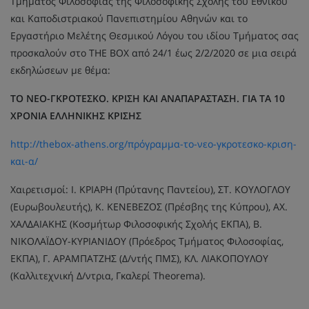
Τμήματος Φιλοσοφίας της Φιλοσοφικής Σχολής του Εθνικού
και Καποδιστριακού Πανεπιστημίου Αθηνών και το
Εργαστήριο Μελέτης Θεσμικού Λόγου του ιδίου Τμήματος σας
προσκαλούν στο THE BOX από 24/1 έως 2/2/2020 σε μια σειρά
εκδηλώσεων με θέμα:
ΤΟ ΝΕΟ-ΓΚΡΟΤΕΣΚΟ. ΚΡΙΣΗ ΚΑΙ ΑΝΑΠΑΡΑΣΤΑΣΗ. ΓΙΑ ΤΑ 10
ΧΡΟΝΙΑ ΕΛΛΗΝΙΚΗΣ ΚΡΙΣΗΣ
http://thebox-athens.org/πρόγραμμα-το-νεο-γκροτεσκο-κριση-
και-α/
Χαιρετισμοί: Ι. ΚΡΙΑΡΗ (Πρύτανης Παντείου), ΣΤ. ΚΟΥΛΟΓΛΟΥ
(Ευρωβουλευτής), Κ. ΚΕΝΕΒΕΖΟΣ (Πρέσβης της Κύπρου), ΑΧ.
ΧΑΛΔΑΙΑΚΗΣ (Κοσμήτωρ Φιλοσοφικής Σχολής ΕΚΠΑ), Β.
ΝΙΚΟΛΑΪΔΟΥ-ΚΥΡΙΑΝΙΔΟΥ (Πρόεδρος Τμήματος Φιλοσοφίας,
ΕΚΠΑ), Γ. ΑΡΑΜΠΑΤΖΗΣ (Δ/ντής ΠΜΣ), ΚΛ. ΛΙΑΚΟΠΟΥΛΟΥ
(Καλλιτεχνική Δ/ντρια, Γκαλερί Theorema).