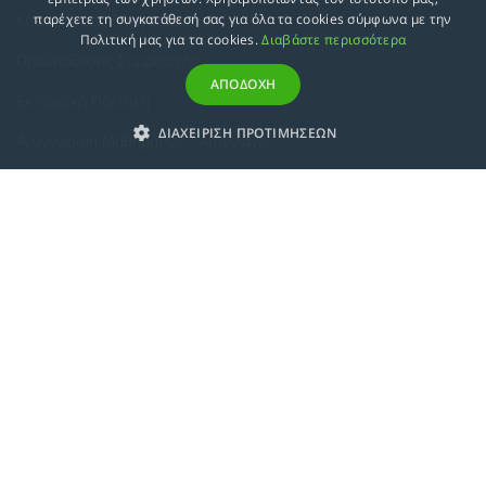
Κατευθύνσεις Προγραμμάτων
παρέχετε τη συγκατάθεσή σας για όλα τα cookies σύμφωνα με την
Πολιτική μας για τα cookies.
Διαβάστε περισσότερα
Προϋποθέσεις Συμμετοχής
ΑΠΟΔΟΧΗ
Εκπτωτική Πολιτική
ΔΙΑΧΕΙΡΙΣΗ ΠΡΟΤΙΜΗΣΕΩΝ
Αναγνώριση Μαθημάτων – Απαλλαγές
ECTS - Συμπλήρωμα Πιστοποιητικού
Πολιτική Προστασίας Προσωπικών Δεδομένων
Πολιτική Cookies
Σχετικά
Συμμόρφωση με τις Ευρωπαϊκές Οδηγίες & Πιστοποιήσεις
Κανονισμός
Εταιρική Κατάρτιση
Πολιτική Ποιότητας