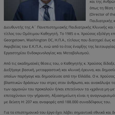
και της Ανθρώ
όπως τη θέση 
(Director of t
Παιδιατρικής 
Διευθυντής της Α΄ Πανεπιστημιακής Παιδιατρικής Κλινικής και
τίτλος του Ομότιμου Καθηγητή. Το 1985 ο κ. Χρούσος εξελέγη ε
Georgetown, Washington DC, Η.Π.Α., τίτλους που διατηρεί έως 
Ακριβείας του Ε.Κ.Π.Α., ενώ από το έτος έναρξης της λειτουρ
Εργαστηρίου Ενδοκρινολογίας και Μεταβολισμού.
Από τις ακαδημαϊκές θέσεις του, ο Καθηγητής κ. Χρούσος δίδαξε
Διεξήγαγε βασική, μεταφραστική και κλινική έρευνα, και δημ
οποίων παρήγαγε και δημοσίευσε από την Ελλάδα. Ο κ. Χρούσος
βλαπτικών δράσεων του στρες στον άνθρωπο, και ανακάλυψε το
των ορμονών του προκαλούν ή/και επιτείνουν τα «χρόνια μη-μ
επιταχύνουν την γήρανση. Αξιοσημείωτη είναι η αναγνωρισιμότ
με δείκτη H: 207 και αναφορές από 188.000 συναδέλφους του.
Για το επιστημονικό του έργο έχει λάβει σημαντικά εθνικά και