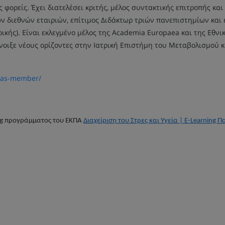
ς φορείς. Έχει διατελέσει κριτής, μέλος συντακτικής επιτροπής κ
ών διεθνών εταιριών, επίτιμος Διδάκτωρ τριών πανεπιστημίων κα
τρικής). Είναι εκλεγμένο μέλος της Academia Europaea και της Εθν
νοιξε νέους ορίζοντες στην Ιατρική Επιστήμη του Μεταβολισμού κ
s-as-member/
ng
προγράμματος του ΕΚΠΑ
Διαχείριση του Στρες και Υγεία | E-Learning 