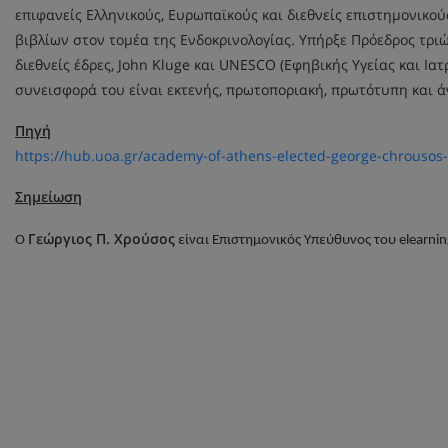
επιφανείς Ελληνικούς, Ευρωπαϊκούς και διεθνείς επιστημονικού
βιβλίων στον τομέα της Ενδοκρινολογίας. Υπήρξε Πρόεδρος τρι
διεθνείς έδρες, John Kluge και UNESCO (Εφηβικής Υγείας και Ια
συνεισφορά του είναι εκτενής, πρωτοποριακή, πρωτότυπη και ά
Πηγή
https://hub.uoa.gr/academy-of-athens-elected-george-chrouso
Σημείωση
Γεώργιος Π. Χρούσος
Ο
είναι Επιστημονικός Υπεύθυνος του
elearni