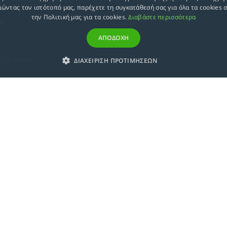
ση
ώντας τον ιστότοπό μας, παρέχετε τη συγκατάθεσή σας για όλα τα cookies
Οδηγίες για τον Κοροvοϊό
την Πολιτική μας για τα cookies.
Διαβάστε περισσότερα
ας
COVID-19
ΑΠΟΔΟΧΗ
ής Ευθύνης
ΔΙΑΧΕΙΡΙΣΗ ΠΡΟΤΙΜΗΣΕΩΝ
Ε.Κ.Π.Α.