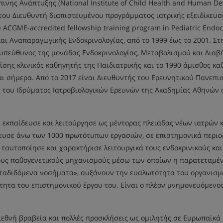
πινης Ανάπτυξης (National Institute of Child Health and Human De
του Διευθυντή διαπιστευμένου προγράμματος ιατρικής εξειδίκευση
he ACGME-accredited fellowship training program in Pediatric Endo
και Αναπαραγωγικής Ενδοκρινολογίας, από το 1999 έως το 2001. Στ
 υπεύθυνος της μονάδας Ενδοκρινολογίας, Μεταβολισμού και Διαβή
πίσης κλινικός καθηγητής της Παιδιατρικής και το 1990 άμισθος κ
και σήμερα. Από το 2017 είναι Διευθυντής του Ερευνητικού Πανεπι
γίας του Ιδρύματος Ιατροβιολογικών Ερευνών της Ακαδημίας Αθηνώ
, εκπαίδευσε και λειτούργησε ως μέντορας πλειάδας νέων ιατρών κ
οσίευσε άνω των 1000 πρωτότυπων εργασιών, σε επιστημονικά περ
 ταυτοποίησε και χαρακτήρισε λειτουργικά τους ενδοκρινικούς κ
υς παθογενετικούς μηχανισμούς μέσω των οποίων η παρατεταμένη
εταδιδόμενα νοσήματα», αυξάνουν την ευαλωτότητα του οργανισμο
ητα του επιστημονικού έργου του. Είναι ο πλέον μνημονευόμενος
 διεθνή βραβεία και πολλές προσκλήσεις ως ομιλητής σε Ευρωπαϊκά