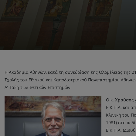
Η Ακαδημία Αθηνών, κατά τη συνεδρίαση της Ολομέλειας της 21
Σχολής του Εθνικού και Καποδιστριακού Πανεπιστημίου Αθηνών, 
Α’ Τάξη των Θετικών Επιστημών.
Ο κ.
Χρούσος
γ
Ε.Κ.Π.Α. και α
Κλινική του Πα
1981) στο πεδ
Ε.Κ.Π.Α. (Διευ