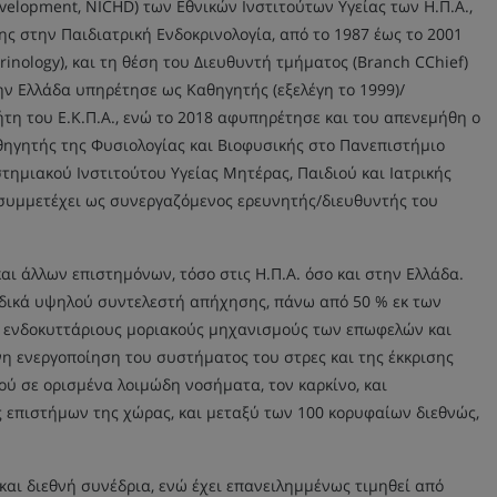
velopment, NICHD) των Εθνικών Ινστιτούτων Υγείας των Η.Π.Α.,
ς στην Παιδιατρική Ενδοκρινολογία, από το 1987 έως το 2001
crinology), και τη θέση του Διευθυντή τμήματος (Branch CChief)
ην Ελλάδα υπηρέτησε ως Καθηγητής (εξελέγη το 1999)/
τη του Ε.Κ.Π.Α., ενώ το 2018 αφυπηρέτησε και του απενεμήθη ο
αθηγητής της Φυσιολογίας και Βιοφυσικής στο Πανεπιστήμιο
στημιακού Ινστιτούτου Υγείας Μητέρας, Παιδιού και Ιατρικής
ν συμμετέχει ως συνεργαζόμενος ερευνητής/διευθυντής του
αι άλλων επιστημόνων, τόσο στις Η.Π.Α. όσο και στην Ελλάδα.
ιοδικά υψηλού συντελεστή απήχησης, πάνω από 50 % εκ των
αι ενδοκυττάριους μοριακούς μηχανισμούς των επωφελών και
 ενεργοποίηση του συστήματος του στρες και της έκκρισης
ύ σε ορισμένα λοιμώδη νοσήματα, τον καρκίνο, και
 επιστήμων της χώρας, και μεταξύ των 100 κορυφαίων διεθνώς,
 και διεθνή συνέδρια, ενώ έχει επανειλημμένως τιμηθεί από