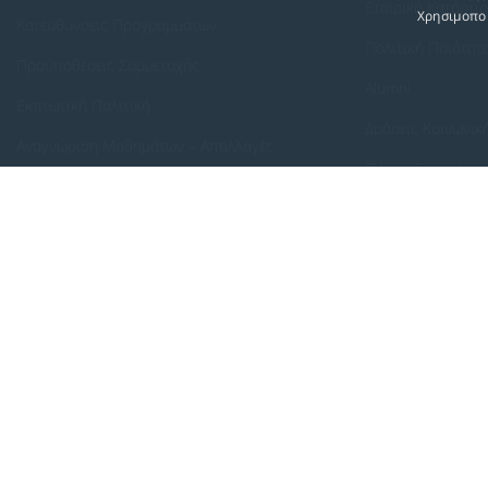
Εταιρική Κατάρτι
Χρησιμοποι
Κατευθύνσεις Προγραμμάτων
Πολιτική Ποιότητ
Προϋποθέσεις Συμμετοχής
Alumni
Εκπτωτική Πολιτική
Δράσεις Κοινωνικ
Αναγνώριση Μαθημάτων – Απαλλαγές
Θέσεις Εργασίας
ECTS - Συμπλήρωμα Πιστοποιητικού
Πολιτική Προστασίας Προσωπικών Δεδομένων
Πολιτική Cookies
Πρόγραμμα Συμπληρωματικής εξ Αποστάσεως Εκπαίδευσης (E-Learning) 
Επιστημονικός Υπεύθυνος: Π.Ε. Πετράκης