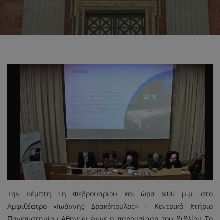
Tην Πέμπτη 1η Φεβρουαρίου και ώρα 6:00 μ.μ. στο
Αμφιθέατρο «Ιωάννης Δρακόπουλος» - Κεντρικό Κτήριο
Πανεπιστημίου Αθηνών έγινε η παρουσίαση του βιβλίου Το