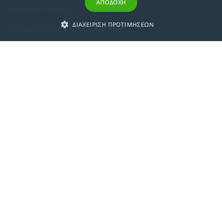
ΑΠΟΔΟΧΗ
Εκπτωτική Πολιτική
ΔΙΑΧΕΙΡΙΣΗ ΠΡΟΤΙΜΗΣΕΩΝ
Αναγνώριση Μαθημάτων – Απαλλαγές
ECTS - Συμπλήρωμα Πιστοποιητικού
Πολιτική Προστασίας Προσωπικών Δεδομένων
Πολιτική Cookies
Σχετικά
Συμμόρφωση με τις Ευρωπαϊκές Οδηγίες & Πιστοποιήσεις
Κανονισμός
Εταιρική Κατάρτιση
Πολιτική Ποιότητας
Alumni
Δράσεις Κοινωνικής Ευθύνης