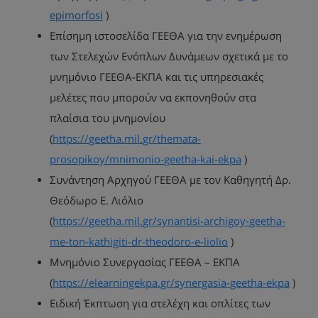
epimorfosi
)
Επίσημη ιστοσελίδα ΓΕΕΘΑ για την ενημέρωση
των Στελεχών Ενόπλων Δυνάμεων σχετικά με το
μνημόνιο ΓΕΕΘΑ-ΕΚΠΑ και τις υπηρεσιακές
μελέτες που μπορούν να εκπονηθούν στα
πλαίσια του μνημονίου
(
https
://
geetha
.
mil
.
gr
/
themata
-
prosopikoy
/
mnimonio
-
geetha
-
kai
-
ekpa
)
Συνάντηση Αρχηγού ΓΕΕΘΑ με τον Καθηγητή Δρ.
Θεόδωρο Ε. Λιόλιο
(
https
://
geetha
.
mil
.
gr
/
synantisi
-
archigoy
-
geetha
-
me
-
ton
-
kathigiti
-
dr
-
theodoro
-
e
-
liolio
)
Μνημόνιο Συνεργασίας ΓΕΕΘΑ – ΕΚΠΑ
(
https
://
elearningekpa
.
gr
/
synergasia
-
geetha
-
ekpa
)
Ειδική Έκπτωση για στελέχη και οπλίτες των