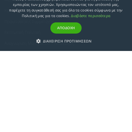
εμπειρίας των χρηστών. Χρησιμοποιώντας τον ιστότοπό μας,
Κατευθύνσεις Προγραμμάτων
παρέχετε τη συγκατάθεσή σας για όλα τα cookies σύμφωνα με την
Πολιτική μας για τα cookies.
Διαβάστε περισσότερα
Προϋποθέσεις Συμμετοχής
ΑΠΟΔΟΧΗ
Εκπτωτική Πολιτική
ΔΙΑΧΕΙΡΙΣΗ ΠΡΟΤΙΜΗΣΕΩΝ
Αναγνώριση Μαθημάτων – Απαλλαγές
ECTS - Συμπλήρωμα Πιστοποιητικού
Πολιτική Προστασίας Προσωπικών Δεδομένων
Πολιτική Cookies
Σχετικά
Συμμόρφωση με τις Ευρωπαϊκές Οδηγίες & Πιστοποιήσεις
Κανονισμός
Εταιρική Κατάρτιση