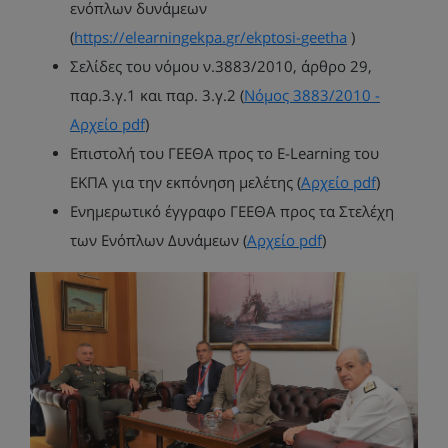
ενόπλων δυνάμεων
(
https
://
elearningekpa
.
gr
/
ekptosi
-
geetha
)
Σελίδες του νόμου ν.3883/2010, άρθρο 29,
παρ.3.γ.1 και παρ. 3.γ.2 (
Νόμος 3883/2010 -
Αρχείο
pdf
)
Επιστολή του ΓΕΕΘΑ προς το
E
-
Learning
του
ΕΚΠΑ για την εκπόνηση μελέτης (
Αρχείο
pdf
)
Ενημερωτικό έγγραφο ΓΕΕΘΑ προς τα Στελέχη
των Ενόπλων Δυνάμεων (
Αρχείο
pdf
)