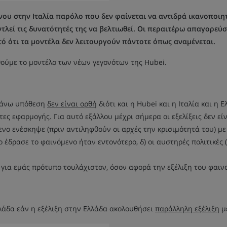
ου στην Ιταλία παρόλο που δεν φαίνεται να αντιδρά ικανοποιη
τλεί τις δυνατότητές της να βελτιωθεί. Οι περαιτέρω απαγορεύσ
τό ότι τα μοντέλα δεν λειτουργούν πάντοτε όπως αναμένεται.
ούμε το μοντέλο των νέων γεγονότων της Hubei.
απάνω υπόθεση
δεν είναι ορθή
διότι και η Hubei και η Ιταλία και η
τες εφαρμογής. Για αυτό εξάλλου μέχρι σήμερα οι εξελίξεις δεν εί
όμενο ενέσκηψε (πριν αντιληφθούν οι αρχές την κρισιμότητά του) 
 έδρασε το φαινόμενο ήταν εντονότερο, δ) οι αυστηρές πολιτικές (s
ια εμάς πρότυπο τουλάχιστον, όσον αφορά την εξέλιξη του φαινομ
άδα εάν η εξέλιξη στην Ελλάδα ακολουθήσει
παράλληλη εξέλιξη
με