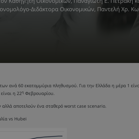
τον Καθηγητή Οικονομικών, Παναγιώτη Ε. Πετράκη κα
ονομολόγο-Διδάκτορα Οικονομικών, Παντελή Χρ. Κ
άτων ανά 60 εκατομμύρια πληθυσμού. Για την Ελλάδα η μέρα 1 είν
η
 είναι η 22
Φεβρουαρίου.
 αλλά αποτελούν ένα σταθερό worst case scenario.
αλία vs Hubei