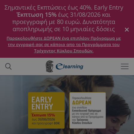
Σημαντικές Εκπτώσεις έως 40%. Early Entry
Έκπτωση 15%
έως 31/08/2026 και
προεγγραφή με 80 ευρώ. Δυνατότητα
αποπληρωμής σε 10 μηνιαίες δόσεις
Παρακολουθήστε ΔΩΡΕΑΝ ένα επιπλέον Πρόγραμμα με
την εγγραφή σας σε κάποιο απο τα Προγράμματα του
Τρέχοντος Κύκλου Σπουδών.