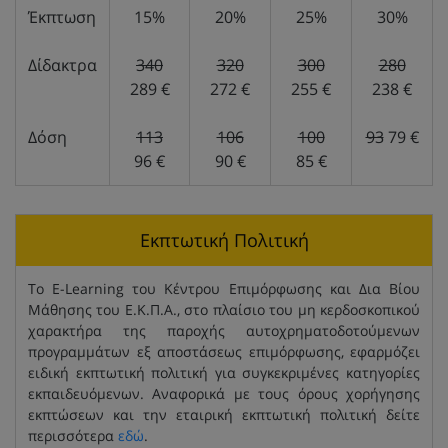
Έκπτωση
15%
20%
25%
30%
Δίδακτρα
340
320
300
280
289 €
272 €
255 €
238 €
Δόση
113
106
100
93
79 €
96 €
90 €
85 €
Εκπτωτική Πολιτική
Το E-Learning του Κέντρου Επιμόρφωσης και Δια Βίου
Μάθησης του Ε.Κ.Π.Α., στο πλαίσιο του μη κερδοσκοπικού
χαρακτήρα της παροχής αυτοχρηματοδοτούμενων
προγραμμάτων εξ αποστάσεως επιμόρφωσης, εφαρμόζει
ειδική εκπτωτική πολιτική για συγκεκριμένες κατηγορίες
εκπαιδευόμενων. Αναφορικά με τους όρους χορήγησης
εκπτώσεων και την εταιρική εκπτωτική πολιτική δείτε
περισσότερα
εδώ
.