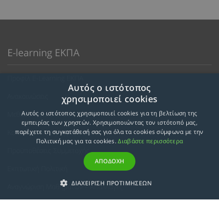
E-learning ΕΚΠΑ
Προφίλ E-Learning ΕΚΠΑ
Αυτός ο ιστότοπος
Ανακοινώσεις
χρησιμοποιεί cookies
Αυτός ο ιστότοπος χρησιμοποιεί cookies για τη βελτίωση της
Μεθοδολογία Εκπαίδευσης
εμπειρίας των χρηστών. Χρησιμοποιώντας τον ιστότοπό μας,
Κατευθύνσεις Προγραμμάτων
παρέχετε τη συγκατάθεσή σας για όλα τα cookies σύμφωνα με την
Πολιτική μας για τα cookies.
Διαβάστε περισσότερα
Προϋποθέσεις Συμμετοχής
ΑΠΟΔΟΧΗ
Εκπτωτική Πολιτική
ΔΙΑΧΕΙΡΙΣΗ ΠΡΟΤΙΜΗΣΕΩΝ
Αναγνώριση Μαθημάτων – Απαλλαγές
ECTS - Συμπλήρωμα Πιστοποιητικού