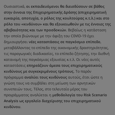
Ουσιαστικά,
οι εκπαιδευόμενοι θα διεισδύσουν σε βάθος
στην έννοια της Επιχειρηματικής Δράσης (επιχειρηματική
ευκαιρία, αποτυχία, ο ρόλος της κουλτούρας κ.τ.λ.) και στο
ρόλο του «κινδύνου» και θα εξοικειωθούν με τις έννοιες της
αβεβαιότητας και των προσδοκιών.
Βεβαίως η κατάσταση
την οποία βιώνουμε με την άφιξη του C0VID-19 έχει
δημιουργήσει
νέες καταστάσεις σε παγκόσμιο επίπεδο
,
μεταβάλλοντας το επίπεδο της οικονομικής δραστηριότητας,
τις παραγωγικές διαδικασίες, το επίπεδο ζήτησης, την διεθνή
κατανομή της παγκόσμιας εξουσίας κ.τ.λ. Οι νέες αυτές
καταστάσεις
επηρεάζουν άμεσα τους επιχειρηματικούς
κινδύνους με συγκεκριμένους τρόπους.
Το παρόν
πρόγραμμα
αναλύει τους κινδύνους
αυτούς, έτσι ώστε η
γνώση τους να συμβάλει στη μείωση των αρνητικών
συνεπειών τους. Τέλος, στο τελευταίο μέρος του
προγράμματος αναλύεται η
μεθοδολογία του Risk Scenario
Analysis ως εργαλείο διαχείρισης του επιχειρηματικού
κινδύνου
.