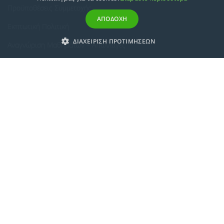
Προϋποθέσεις Συμμετοχής
ΑΠΟΔΟΧΗ
Εκπτωτική Πολιτική
ΔΙΑΧΕΙΡΙΣΗ ΠΡΟΤΙΜΗΣΕΩΝ
Αναγνώριση Μαθημάτων – Απαλλαγές
ECTS - Συμπλήρωμα Πιστοποιητικού
Πολιτική Προστασίας Προσωπικών Δεδομένων
Πολιτική Cookies
Σχετικά
Συμμόρφωση με τις Ευρωπαϊκές Οδηγίες & Πιστοποιήσεις
Κανονισμός
Εταιρική Κατάρτιση
Πολιτική Ποιότητας
Alumni