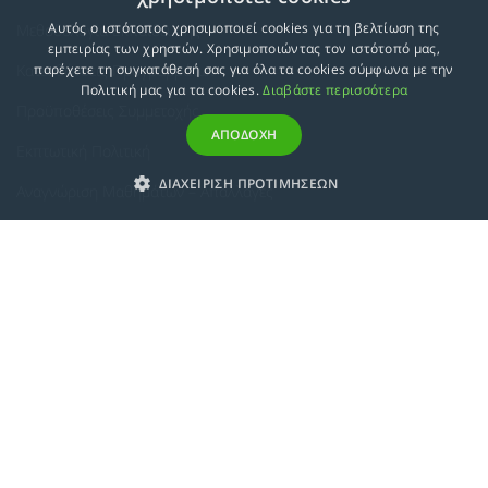
Αυτός ο ιστότοπος χρησιμοποιεί cookies για τη βελτίωση της
Μεθοδολογία Εκπαίδευσης
εμπειρίας των χρηστών. Χρησιμοποιώντας τον ιστότοπό μας,
Κατευθύνσεις Προγραμμάτων
παρέχετε τη συγκατάθεσή σας για όλα τα cookies σύμφωνα με την
Πολιτική μας για τα cookies.
Διαβάστε περισσότερα
Προϋποθέσεις Συμμετοχής
ΑΠΟΔΟΧΗ
Εκπτωτική Πολιτική
ΔΙΑΧΕΙΡΙΣΗ ΠΡΟΤΙΜΗΣΕΩΝ
Αναγνώριση Μαθημάτων – Απαλλαγές
ECTS - Συμπλήρωμα Πιστοποιητικού
Πολιτική Προστασίας Προσωπικών Δεδομένων
Πολιτική Cookies
Σχετικά
Συμμόρφωση με τις Ευρωπαϊκές Οδηγίες & Πιστοποιήσεις
Κανονισμός