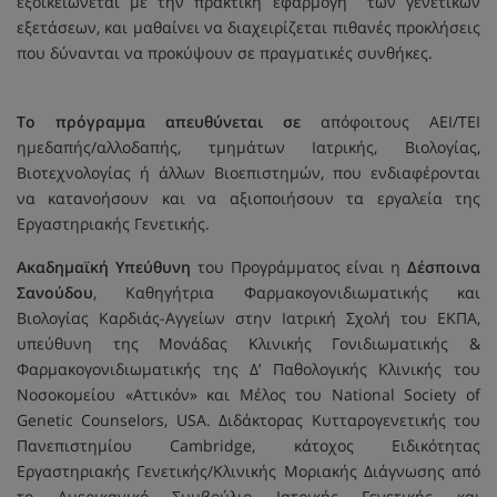
εξοικειώνεται με την πρακτική εφαρμογή των γενετικών
εξετάσεων, και μαθαίνει να διαχειρίζεται πιθανές προκλήσεις
που δύνανται να προκύψουν σε πραγματικές συνθήκες.
Το πρόγραμμα απευθύνεται σε
απόφοιτους ΑΕΙ/ΤΕΙ
ημεδαπής/αλλοδαπής, τμημάτων Ιατρικής, Βιολογίας,
Βιοτεχνολογίας ή άλλων Βιοεπιστημών, που ενδιαφέρονται
να κατανοήσουν και να αξιοποιήσουν τα εργαλεία της
Εργαστηριακής Γενετικής.
Ακαδημαϊκή Υπεύθυνη
του Προγράμματος είναι η
Δέσποινα
Σανούδου
, Καθηγήτρια Φαρμακογονιδιωματικής και
Βιολογίας Καρδιάς-Αγγείων στην Ιατρική Σχολή του ΕΚΠΑ,
υπεύθυνη της Μονάδας Κλινικής Γονιδιωματικής &
Φαρμακογονιδιωματικής της Δ’ Παθολογικής Κλινικής του
Νοσοκομείου «Αττικόν» και Μέλος του National Society of
Genetic Counselors, USA.
Διδάκτορας Κυτταρογενετικής του
Πανεπιστημίου Cambridge, κάτοχος Ειδικότητας
Εργαστηριακής Γενετικής/Κλινικής Μοριακής Διάγνωσης από
το Αμερικανικό Συμβούλιο Ιατρικής Γενετικής και