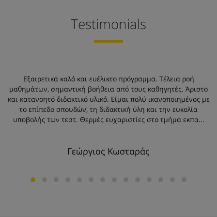
Testimonials
Εξαιρετικά καλό και ευέλικτο πρόγραμμα. Τέλεια ροή
Κα
κό
μαθημάτων, σημαντική βοήθεια από τους καθηγητές. Άριστο
λο
και κατανοητό διδακτικό υλικό. Είμαι πολύ ικανοποιημένος με
τ
Η
το επίπεδο σπουδών, τη διδακτική ύλη και την ευκολία
κ
η
υποβολής των τεστ. Θερμές ευχαριστίες στο τμήμα εκπα...
Γεώργιος Κωσταράς