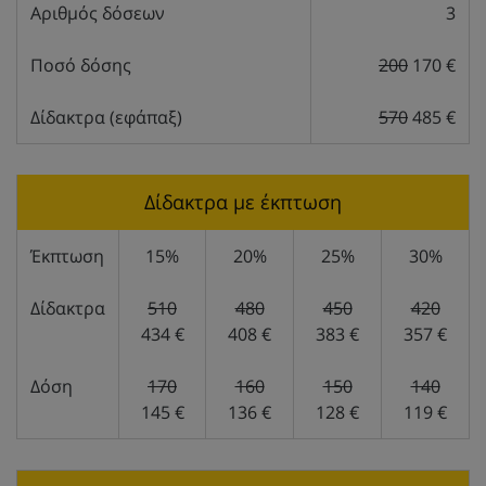
Αριθμός δόσεων
3
Ποσό δόσης
200
170 €
Δίδακτρα (εφάπαξ)
570
485 €
Δίδακτρα με έκπτωση
Έκπτωση
15%
20%
25%
30%
Δίδακτρα
510
480
450
420
434 €
408 €
383 €
357 €
Δόση
170
160
150
140
145 €
136 €
128 €
119 €