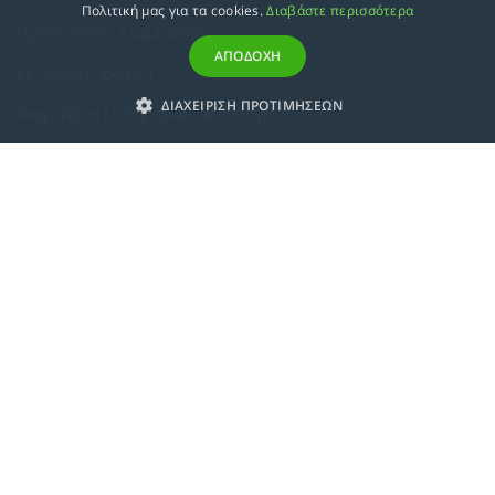
Πολιτική μας για τα cookies.
Διαβάστε περισσότερα
Προϋποθέσεις Συμμετοχής
ΑΠΟΔΟΧΗ
Εκπτωτική Πολιτική
ΔΙΑΧΕΙΡΙΣΗ ΠΡΟΤΙΜΗΣΕΩΝ
Αναγνώριση Μαθημάτων – Απαλλαγές
ECTS - Συμπλήρωμα Πιστοποιητικού
Πολιτική Προστασίας Προσωπικών Δεδομένων
Πολιτική Cookies
Σχετικά
Συμμόρφωση με τις Ευρωπαϊκές Οδηγίες & Πιστοποιήσεις
Κανονισμός
Εταιρική Κατάρτιση
Πολιτική Ποιότητας