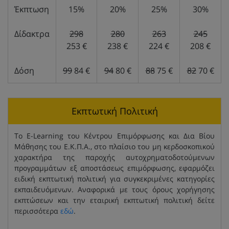
Έκπτωση
15%
20%
25%
30%
Δίδακτρα
298
280
263
245
253 €
238 €
224 €
208 €
Δόση
99
84 €
94
80 €
88
75 €
82
70 €
Εκπτωτική Πολιτική
Το E-Learning του Κέντρου Επιμόρφωσης και Δια Βίου
Μάθησης του Ε.Κ.Π.Α., στο πλαίσιο του μη κερδοσκοπικού
χαρακτήρα της παροχής αυτοχρηματοδοτούμενων
προγραμμάτων εξ αποστάσεως επιμόρφωσης, εφαρμόζει
ειδική εκπτωτική πολιτική για συγκεκριμένες κατηγορίες
εκπαιδευόμενων. Αναφορικά με τους όρους χορήγησης
εκπτώσεων και την εταιρική εκπτωτική πολιτική δείτε
περισσότερα
εδώ
.