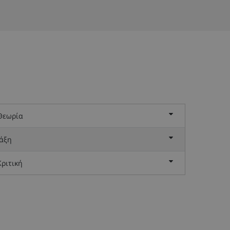
 Θεωρία
άξη
ριτική