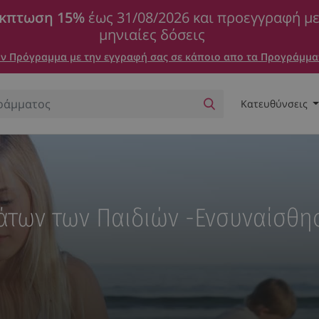
κπτωση 15%
έως 31/08/2026 και προεγγραφή μ
μηνιαίες δόσεις
 Πρόγραμμα με την εγγραφή σας σε κάποιο απο τα Προγράμμα
Κατευθύνσεις
άτων των Παιδιών -Ενσυναίσθη