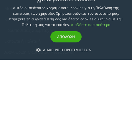
Αυτός ο ιστότοπος χρησιμοποιεί cookies για τη βελτίωση της
Μεθοδολογία Εκπαίδευσης
εμπειρίας των χρηστών. Χρησιμοποιώντας τον ιστότοπό μας,
Κατευθύνσεις Προγραμμάτων
παρέχετε τη συγκατάθεσή σας για όλα τα cookies σύμφωνα με την
Πολιτική μας για τα cookies.
Διαβάστε περισσότερα
Προϋποθέσεις Συμμετοχής
ΑΠΟΔΟΧΗ
Εκπτωτική Πολιτική
ΔΙΑΧΕΙΡΙΣΗ ΠΡΟΤΙΜΗΣΕΩΝ
Αναγνώριση Μαθημάτων – Απαλλαγές
ECTS - Συμπλήρωμα Πιστοποιητικού
Πολιτική Προστασίας Προσωπικών Δεδομένων
Πολιτική Cookies
Σχετικά
Συμμόρφωση με τις Ευρωπαϊκές Οδηγίες & Πιστοποιήσεις
Κανονισμός