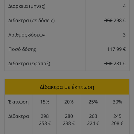
Διάρκεια (μήνες)
4
Δίδακτρα (σε δόσεις)
350
298 €
Αριθμός δόσεων
3
Ποσό δόσης
117
99 €
Δίδακτρα (εφάπαξ)
330
281 €
Δίδακτρα με έκπτωση
Έκπτωση
15%
20%
25%
30%
Δίδακτρα
298
280
263
245
253 €
238 €
224 €
208 €