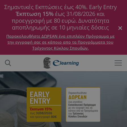
Σημαντικές Εκπτώσεις έως 40%. Early Entry
Έκπτωση 15%
έως 31/08/2026 και
προεγγραφή με 80 ευρώ. Δυνατότητα
αποπληρωμής σε 10 μηνιαίες δόσεις
Παρακολουθήστε ΔΩΡΕΑΝ ένα επιπλέον Πρόγραμμα με
την εγγραφή σας σε κάποιο απο τα Προγράμματα του
Τρέχοντος Κύκλου Σπουδών.