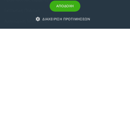
ΑΠΟΔΟΧΗ
Εκπτωτική Πολιτική
ΔΙΑΧΕΙΡΙΣΗ ΠΡΟΤΙΜΗΣΕΩΝ
Αναγνώριση Μαθημάτων – Απαλλαγές
ECTS - Συμπλήρωμα Πιστοποιητικού
Πολιτική Προστασίας Προσωπικών Δεδομένων
Πολιτική Cookies
Σχετικά
Συμμόρφωση με τις Ευρωπαϊκές Οδηγίες & Πιστοποιήσεις
Κανονισμός
Εταιρική Κατάρτιση
Πολιτική Ποιότητας
Alumni