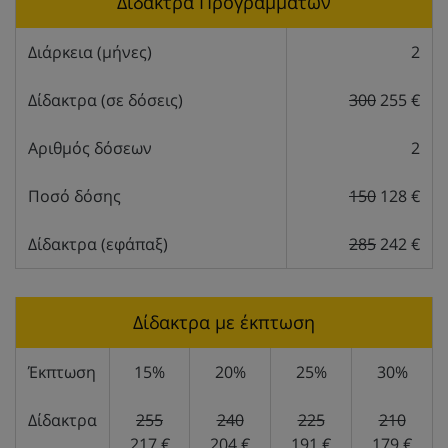
Δίδακτρα Προγραμμάτων
Διάρκεια (μήνες)
2
Δίδακτρα (σε δόσεις)
300
255 €
Αριθμός δόσεων
2
Ποσό δόσης
150
128 €
Δίδακτρα (εφάπαξ)
285
242 €
Δίδακτρα με έκπτωση
Έκπτωση
15%
20%
25%
30%
Δίδακτρα
255
240
225
210
217 €
204 €
191 €
179 €