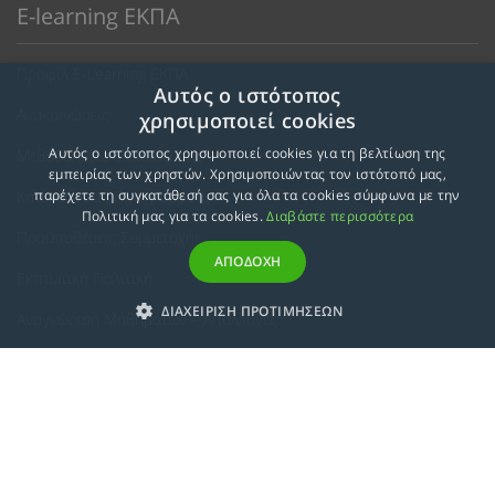
E-learning ΕΚΠΑ
Προφίλ E-Learning ΕΚΠΑ
Αυτός ο ιστότοπος
Ανακοινώσεις
χρησιμοποιεί cookies
Αυτός ο ιστότοπος χρησιμοποιεί cookies για τη βελτίωση της
Μεθοδολογία Εκπαίδευσης
εμπειρίας των χρηστών. Χρησιμοποιώντας τον ιστότοπό μας,
Κατευθύνσεις Προγραμμάτων
παρέχετε τη συγκατάθεσή σας για όλα τα cookies σύμφωνα με την
Πολιτική μας για τα cookies.
Διαβάστε περισσότερα
Προϋποθέσεις Συμμετοχής
ΑΠΟΔΟΧΗ
Εκπτωτική Πολιτική
ΔΙΑΧΕΙΡΙΣΗ ΠΡΟΤΙΜΗΣΕΩΝ
Αναγνώριση Μαθημάτων – Απαλλαγές
ECTS - Συμπλήρωμα Πιστοποιητικού
Πολιτική Προστασίας Προσωπικών Δεδομένων
Πολιτική Cookies
Σχετικά