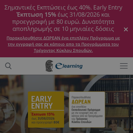
Σημαντικές Εκπτώσεις έως 40%. Early Entry
Έκπτωση 15%
έως 31/08/2026 και
προεγγραφή με 80 ευρώ. Δυνατότητα
αποπληρωμής σε 10 μηνιαίες δόσεις
Παρακολουθήστε ΔΩΡΕΑΝ ένα επιπλέον Πρόγραμμα με
την εγγραφή σας σε κάποιο απο τα Προγράμματα του
Τρέχοντος Κύκλου Σπουδών.