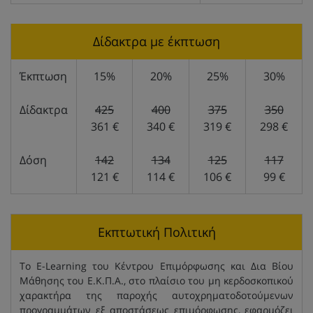
Δίδακτρα με έκπτωση
Έκπτωση
15%
20%
25%
30%
Δίδακτρα
425
400
375
350
361 €
340 €
319 €
298 €
Δόση
142
134
125
117
121 €
114 €
106 €
99 €
Εκπτωτική Πολιτική
Το E-Learning του Κέντρου Επιμόρφωσης και Δια Βίου
Μάθησης του Ε.Κ.Π.Α., στο πλαίσιο του μη κερδοσκοπικού
χαρακτήρα της παροχής αυτοχρηματοδοτούμενων
προγραμμάτων εξ αποστάσεως επιμόρφωσης, εφαρμόζει