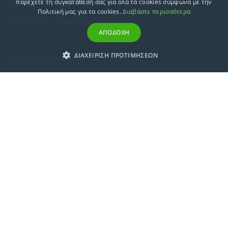
Κατευθύνσεις Προγραμμάτων
παρέχετε τη συγκατάθεσή σας για όλα τα cookies σύμφωνα με την
Πολιτική μας για τα cookies.
Διαβάστε περισσότερα
Προϋποθέσεις Συμμετοχής
ΑΠΟΔΟΧΗ
Εκπτωτική Πολιτική
ΔΙΑΧΕΙΡΙΣΗ ΠΡΟΤΙΜΗΣΕΩΝ
Αναγνώριση Μαθημάτων – Απαλλαγές
ECTS - Συμπλήρωμα Πιστοποιητικού
Πολιτική Προστασίας Προσωπικών Δεδομένων
Πολιτική Cookies
Σχετικά
Συμμόρφωση με τις Ευρωπαϊκές Οδηγίες & Πιστοποιήσεις
Κανονισμός
Εταιρική Κατάρτιση
Πολιτική Ποιότητας