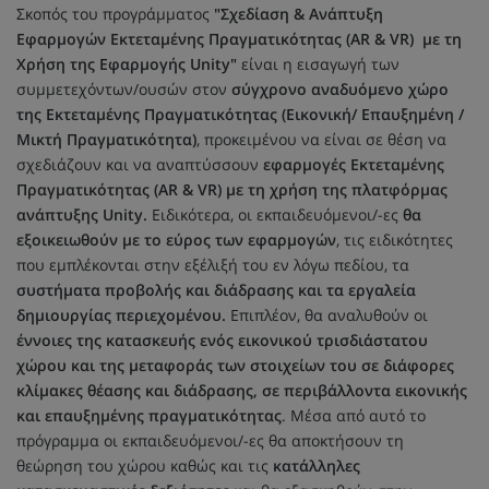
Σκοπός του προγράμματος
"Σχεδίαση & Ανάπτυξη
Εφαρμογών Εκτεταμένης Πραγματικότητας (AR & VR) με τη
Χρήση της Εφαρμογής Unity"
είναι η εισαγωγή των
συμμετεχόντων/ουσών στον
σύγχρονο αναδυόμενο χώρο
της Εκτεταμένης Πραγματικότητας (Εικονική/ Επαυξημένη /
Μικτή Πραγματικότητα)
, προκειμένου να είναι σε θέση να
σχεδιάζουν και να αναπτύσσουν
εφαρμογές Εκτεταμένης
Πραγματικότητας (AR & VR) με τη χρήση της πλατφόρμας
ανάπτυξης Unity.
Ειδικότερα, οι εκπαιδευόμενοι/-ες
θα
εξοικειωθούν με το εύρος των εφαρμογών
, τις ειδικότητες
που εμπλέκονται στην εξέλιξή του εν λόγω πεδίου, τα
συστήματα προβολής και διάδρασης και τα εργαλεία
δημιουργίας περιεχομένου.
Επιπλέον, θα αναλυθούν οι
έννοιες της κατασκευής ενός εικονικού τρισδιάστατου
χώρου
και της μεταφοράς των στοιχείων του σε διάφορες
κλίμακες θέασης και διάδρασης,
σε περιβάλλοντα εικονικής
και επαυξημένης πραγματικότητας
. Μέσα από αυτό το
πρόγραμμα οι εκπαιδευόμενοι/-ες θα αποκτήσουν τη
θεώρηση του χώρου καθώς και τις
κατάλληλες