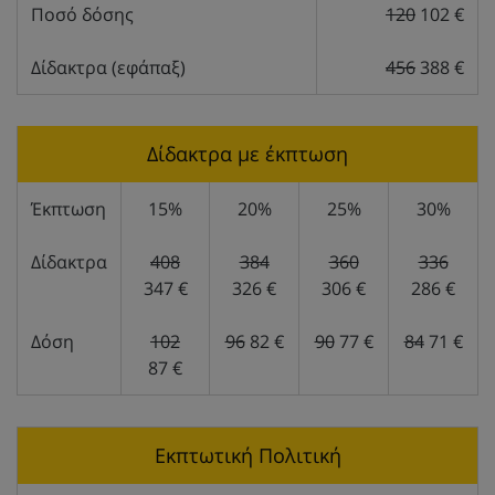
Ποσό δόσης
120
102 €
Δίδακτρα (εφάπαξ)
456
388 €
Δίδακτρα με έκπτωση
Έκπτωση
15%
20%
25%
30%
Δίδακτρα
408
384
360
336
347 €
326 €
306 €
286 €
Δόση
102
96
82 €
90
77 €
84
71 €
87 €
Εκπτωτική Πολιτική