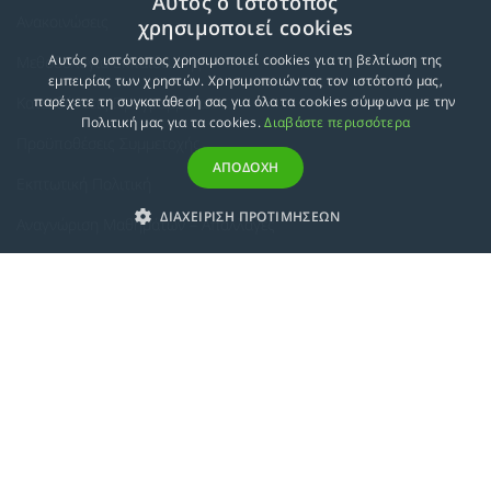
Αυτός ο ιστότοπος
Ανακοινώσεις
χρησιμοποιεί cookies
Αυτός ο ιστότοπος χρησιμοποιεί cookies για τη βελτίωση της
Μεθοδολογία Εκπαίδευσης
εμπειρίας των χρηστών. Χρησιμοποιώντας τον ιστότοπό μας,
Κατευθύνσεις Προγραμμάτων
παρέχετε τη συγκατάθεσή σας για όλα τα cookies σύμφωνα με την
Πολιτική μας για τα cookies.
Διαβάστε περισσότερα
Προϋποθέσεις Συμμετοχής
ΑΠΟΔΟΧΗ
Εκπτωτική Πολιτική
ΔΙΑΧΕΙΡΙΣΗ ΠΡΟΤΙΜΗΣΕΩΝ
Αναγνώριση Μαθημάτων – Απαλλαγές
ECTS - Συμπλήρωμα Πιστοποιητικού
Πολιτική Προστασίας Προσωπικών Δεδομένων
Πολιτική Cookies
Σχετικά
Συμμόρφωση με τις Ευρωπαϊκές Οδηγίες & Πιστοποιήσεις
Κανονισμός