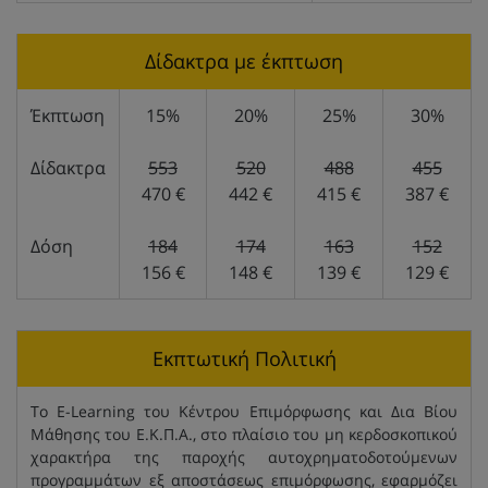
Δίδακτρα με έκπτωση
Έκπτωση
15%
20%
25%
30%
Δίδακτρα
553
520
488
455
470 €
442 €
415 €
387 €
Δόση
184
174
163
152
156 €
148 €
139 €
129 €
Εκπτωτική Πολιτική
Το E-Learning του Κέντρου Επιμόρφωσης και Δια Βίου
Μάθησης του Ε.Κ.Π.Α., στο πλαίσιο του μη κερδοσκοπικού
χαρακτήρα της παροχής αυτοχρηματοδοτούμενων
προγραμμάτων εξ αποστάσεως επιμόρφωσης, εφαρμόζει