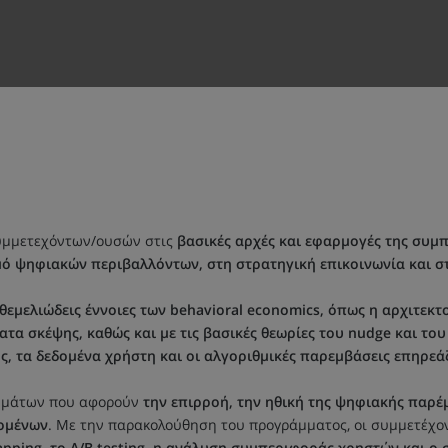
συμμετεχόντων/ουσών στις
βασικές αρχές και εφαρμογές της συμπε
σμό ψηφιακών περιβαλλόντων, στη στρατηγική επικοινωνία και
θεμελιώδεις έννοιες των behavioral economics, όπως η αρχιτεκτο
ματα σκέψης, καθώς και με τις βασικές θεωρίες του nudge και του 
ς, τα δεδομένα χρήστη και οι αλγοριθμικές παρεμβάσεις επηρεά
ητημάτων που αφορούν
την επιρροή, την ηθική της ψηφιακής παρέμ
δομένων
. Με την παρακολούθηση του προγράμματος, οι συμμετέχ
apping, το A/B testing, η ανάλυση συμπεριφοράς χρηστών και 