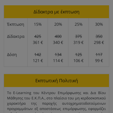
Δίδακτρα με έκπτωση
Έκπτωση
15%
20%
25%
30%
Δίδακτρα
425
400
375
350
361 €
340 €
319 €
298 €
Δόση
142
134
125
117
121 €
114 €
106 €
99 €
Εκπτωτική Πολιτική
Το E-Learning του Κέντρου Επιμόρφωσης και Δια Βίου
Μάθησης του Ε.Κ.Π.Α., στο πλαίσιο του μη κερδοσκοπικού
χαρακτήρα της παροχής αυτοχρηματοδοτούμενων
προγραμμάτων εξ αποστάσεως επιμόρφωσης, εφαρμόζει