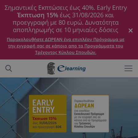
Σημαντικές Εκπτώσεις έως 40%. Early Entry
Έκπτωση 15%
έως 31/08/2026 και
προεγγραφή με 80 ευρώ. Δυνατότητα
αποπληρωμής σε 10 μηνιαίες δόσεις
Παρακολουθήστε ΔΩΡΕΑΝ ένα επιπλέον Πρόγραμμα με
την εγγραφή σας σε κάποιο απο τα Προγράμματα του
Τρέχοντος Κύκλου Σπουδών.