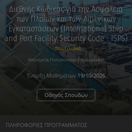
Διεθνής Κώδικας για την Ασφάλεια
των Πλοίων και των Λιμενικών
Εγκαταστάσεων (International Ship
and Port Facility Security Code - ΙSPS)
Ναυτιλιακά
Απονέμεται Πιστοποιητικό Επιμόρφωσης
Έναρξη Μαθημάτων
19/10/2026
Οδηγός Σπουδών
ΠΛΗΡΟΦΟΡΙΕΣ ΠΡΟΓΡΑΜΜΑΤΟΣ