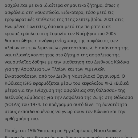
ασχολείται με ένα ιδιαίτερα σημαντικό ζήτημα, όπως η
ασφάλεια στη ναυσιπλοΐα. Ειδικότερα, τόσο μετά τις
τρομοκρατικές επιθέσεις της 11ης Σεπτεμβρίου 2001 στις
Ηνωμένες Πολιτείες, όσο και μετά την πειρατεία σε
κρουαζιερόπλοιο στη Σομαλία τον Νοέμβριο του 2005
διαπιστώθηκε η ανάγκη ενίσχυσης της ασφάλειας των
πλοίων και των λιμενικών εγκαταστάσεων. Η απάντηση της
ναυτιλιακής κοινότητας στο ζήτημα της ασφάλειας της
ναυσιπλοΐας δόθηκε με την υιοθέτηση του Διεθνούς Κώδικα
για την Ασφάλεια των Πλοίων και των Λιμενικών
Εγκαταστάσεων από τον Διεθνή Ναυτιλιακό Οργανισμό. Ο
Κώδικας ΙSPS εφαρμόζεται μέσω του κεφαλαίου XI-2 «Ειδικά
μέτρα για την ενίσχυση της ασφάλειας στη θάλασσα» της
Διεθνούς Σύμβασης για την Ασφάλεια της Ζωής στη Θάλασσα
(SOLAS) του 1974. Το πρόγραμμα αυτό δίνει τη δυνατότητα
στους εκπαιδευομένους να γνωρίσουν τον Κώδικα και την
ορθή χρήση του.
Παρέχεται 15% Έκπτωση σε Εργαζομένους Ναυτιλιακών
Εταιρειών και Εταιρειών που δραστηριοποιούνται στον χώρο