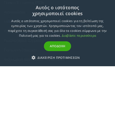
Προφίλ E-Learning ΕΚΠΑ
Αυτός ο ιστότοπος
Ανακοινώσεις
χρησιμοποιεί cookies
Αυτός ο ιστότοπος χρησιμοποιεί cookies για τη βελτίωση της
Μεθοδολογία Εκπαίδευσης
εμπειρίας των χρηστών. Χρησιμοποιώντας τον ιστότοπό μας,
Κατευθύνσεις Προγραμμάτων
παρέχετε τη συγκατάθεσή σας για όλα τα cookies σύμφωνα με την
Πολιτική μας για τα cookies.
Διαβάστε περισσότερα
Προϋποθέσεις Συμμετοχής
ΑΠΟΔΟΧΗ
Εκπτωτική Πολιτική
ΔΙΑΧΕΙΡΙΣΗ ΠΡΟΤΙΜΗΣΕΩΝ
Αναγνώριση Μαθημάτων – Απαλλαγές
ECTS - Συμπλήρωμα Πιστοποιητικού
Πολιτική Προστασίας Προσωπικών Δεδομένων
Πολιτική Cookies
Σχετικά
Συμμόρφωση με τις Ευρωπαϊκές Οδηγίες & Πιστοποιήσεις