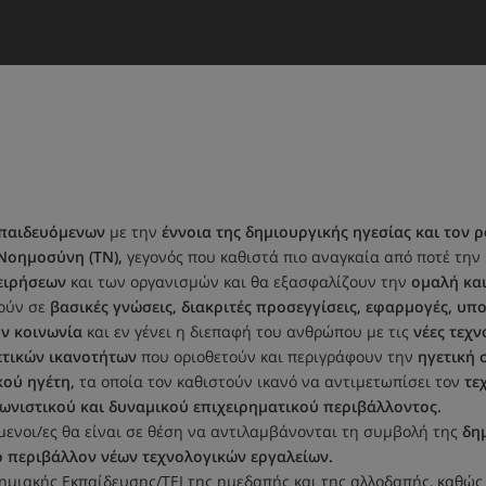
κπαιδευόμενων
με την
έννοια της δημιουργικής ηγεσίας και τον 
 Νοημοσύνη (ΤΝ),
γεγονός που καθιστά πιο αναγκαία από ποτέ την
ειρήσεων
και των οργανισμών και θα εξασφαλίζουν την
ομαλή κα
ούν σε
βασικές γνώσεις, διακριτές προσεγγίσεις, εφαρμογές, υπο
ην κοινωνία
και εν γένει η διεπαφή του ανθρώπου με τις
νέες
τεχν
ετικών ικανοτήτων
που οριοθετούν και περιγράφουν την
ηγετική
κού ηγέτη,
τα οποία τον καθιστούν ικανό να αντιμετωπίσει τον
τε
ωνιστικού και δυναμικού επιχειρηματικού περιβάλλοντος.
ενοι/ες θα είναι σε θέση να αντιλαμβάνονται τη συμβολή της
δη
 περιβάλλον νέων τεχνολογικών εργαλείων.
μιακής Εκπαίδευσης/ΤΕΙ της ημεδαπής και της αλλοδαπής, καθώς