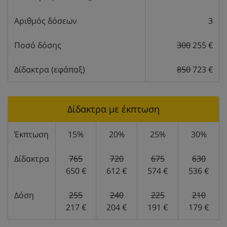
Αριθμός δόσεων
3
Ποσό δόσης
300
255 €
Δίδακτρα (εφάπαξ)
850
723 €
Δίδακτρα με έκπτωση
Έκπτωση
15%
20%
25%
30%
Δίδακτρα
765
720
675
630
650 €
612 €
574 €
536 €
Δόση
255
240
225
210
217 €
204 €
191 €
179 €