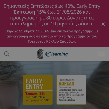
Σημαντικές Εκπτώσεις έως 40%. Early Entry
Έκπτωση 15%
έως 31/08/2026 και
προεγγραφή με 80 ευρώ. Δυνατότητα
αποπληρωμής σε 10 μηνιαίες δόσεις
Παρακολουθήστε ΔΩΡΕΑΝ ένα επιπλέον Πρόγραμμα με
την εγγραφή σας σε κάποιο απο τα Προγράμματα του
Τρέχοντος Κύκλου Σπουδών.