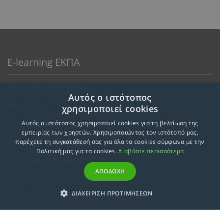
E-learning ΕΚΠΑ
Προφίλ E-Learning ΕΚΠΑ
Αυτός ο ιστότοπος
Ανακοινώσεις
χρησιμοποιεί cookies
Αυτός ο ιστότοπος χρησιμοποιεί cookies για τη βελτίωση της
Μεθοδολογία Εκπαίδευσης
εμπειρίας των χρηστών. Χρησιμοποιώντας τον ιστότοπό μας,
Κατευθύνσεις Προγραμμάτων
παρέχετε τη συγκατάθεσή σας για όλα τα cookies σύμφωνα με την
Πολιτική μας για τα cookies.
Διαβάστε περισσότερα
Προϋποθέσεις Συμμετοχής
ΑΠΟΔΟΧΗ
Εκπτωτική Πολιτική
ΔΙΑΧΕΙΡΙΣΗ ΠΡΟΤΙΜΗΣΕΩΝ
Αναγνώριση Μαθημάτων – Απαλλαγές
ECTS - Συμπλήρωμα Πιστοποιητικού