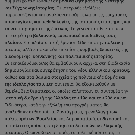
συμμετεχόντων/ουσών σε
βασικά ζητήματα της Νεότερης
και Σύγχρονης Ιστορίας.
Οι ιστορικές εξελίξεις
παρουσιάζονται και αναλύονται σύμφωνα με τις
τρέχουσες
προσεγγίσεις και μεθοδολογίες της ιστορικής επιστήμης και
τα νέα πορίσματα της έρευνας.
Τα γεγονότα τίθενται μέσα
στο ευρύτερο
βαλκανικό, ευρωπαϊκό και διεθνές τους
πλαίσιο.
Στο πλαίσιο αυτό, έμφαση δίδεται στην
πολιτική
ιστορία
, αλλά επισκοπούνται επίσης
κομβικές θεματικές της
οικονομικής, κοινωνικής και πολιτισμικής ιστορίας.
Οι εκπαιδευόμενοι/ες θα εμβαθύνουν, αρχικά, στη διαδικασία
δημιουργίας και συγκρότησης του νέου ελληνικού κράτους,
καθώς και στα βασικά στοιχεία της πολιτειακής δομής και
της ιδεολογίας του.
Στη συνέχεια, θα εξοικειωθούν με
θεμελιώδεις θεματικές, οι οποίες καλύπτουν εν συντομία την
ιστορική διαδρομή της Ελλάδας τον 19ο και τον 20ό αιώνα.
Ειδικότερα, κατά την εξέλιξη του προγράμματος,
θα
αναλυθούν οι θεσμοί, τα Συντάγματα, η εναλλαγή των
πολιτευμάτων (Βασιλείας και Δημοκρατίας), οι διχασμοί και
οι πολιτικές κρίσεις στη διάρκεια δύο αιώνων ελληνικής
ιστορίας.
Ο κοινοβουλευτισμός, το πολιτικό σύστημα, τα