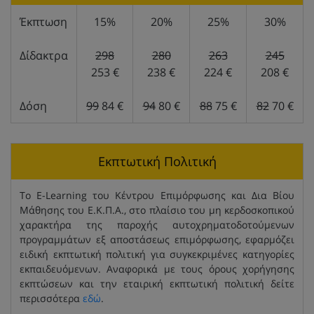
Έκπτωση
15%
20%
25%
30%
Δίδακτρα
298
280
263
245
253 €
238 €
224 €
208 €
Δόση
99
84 €
94
80 €
88
75 €
82
70 €
Εκπτωτική Πολιτική
Το E-Learning του Κέντρου Επιμόρφωσης και Δια Βίου
Μάθησης του Ε.Κ.Π.Α., στο πλαίσιο του μη κερδοσκοπικού
χαρακτήρα της παροχής αυτοχρηματοδοτούμενων
προγραμμάτων εξ αποστάσεως επιμόρφωσης, εφαρμόζει
ειδική εκπτωτική πολιτική για συγκεκριμένες κατηγορίες
εκπαιδευόμενων. Αναφορικά με τους όρους χορήγησης
εκπτώσεων και την εταιρική εκπτωτική πολιτική δείτε
περισσότερα
εδώ
.