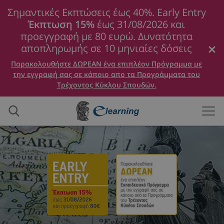
Σημαντικές Εκπτώσεις έως 40%. Early Entry
Έκπτωση 15%
έως 31/08/2026 και
προεγγραφή με 80 ευρώ. Δυνατότητα
αποπληρωμής σε 10 μηνιαίες δόσεις
Παρακολουθήστε ΔΩΡΕΑΝ ένα επιπλέον Πρόγραμμα με
την εγγραφή σας σε κάποιο απο τα Προγράμματα του
Τρέχοντος Κύκλου Σπουδών.