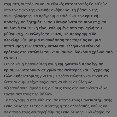
κόμματα, οι πόλεμοι και οι εθνικές καταστροφές θα τεθούν
υπό τον φακό της κριτικής σκέψης και τη βάσανο της
αναψηλάφησης. Το πρόγραμμα επιδιώκει την
κριτική
προσέγγιση ζητημάτων που θεωρούνται ταμπού (π.χ. τα
Ιουλιανά του ’65) ή είναι καλυμμένα από την αχλή του
μύθου (π.χ. οι εκλογές του 1920). Το πρόγραμμα θα
ολοκληρωθεί με μια ανασκόπηση της πορείας και μια
αποτίμηση των επιτευγμάτων του ελληνικού εθνικού
κράτους στο κατώφλι του 21ου αιώνα, διακόσια χρόνια από
το 1821.
Συνολικά, η παρουσίαση και η
ερμηνευτική προσέγγιση
κρίσιμων ιστορικών στιγμών της Νεότερης και Σύγχρονης
Ελληνικής Ιστορίας
γίνεται με τρόπο εύληπτο και πρακτικό,
ώστε οι συμμετέχοντες/ουσες να είναι σε θέση να
αξιοποιήσουν άμεσα τις γνώσεις τους στο εκπαιδευτικό και
εργασιακό τους περιβάλλον.
Το πρόγραμμα απευθύνεται σε απόφοιτους Πανεπιστημιακής
Εκπαίδευσης/ΤΕΙ της ημεδαπής ή της αλλοδαπής, καθώς και
σε απόφοιτους Δευτεροβάθμιας Εκπαίδευσης. Ειδικότερα, το