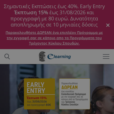
Σημαντικές Εκπτώσεις έως 40%. Early Entry
Έκπτωση 15%
έως 31/08/2026 και
προεγγραφή με 80 ευρώ. Δυνατότητα
αποπληρωμής σε 10 μηνιαίες δόσεις
Παρακολουθήστε ΔΩΡΕΑΝ ένα επιπλέον Πρόγραμμα με
την εγγραφή σας σε κάποιο απο τα Προγράμματα του
Τρέχοντος Κύκλου Σπουδών.