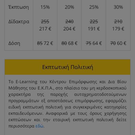
Έκπτωση
15%
20%
25%
30%
Δίδακτρα
255
240
225
210
217 €
204 €
191 €
179 €
Δόση
85
72 €
80
68 €
75
64 €
70
60 €
Εκπτωτική Πολιτική
Το E-Learning του Κέντρου Επιμόρφωσης και Δια Βίου
Μάθησης του Ε.Κ.Π.Α., στο πλαίσιο του μη κερδοσκοπικού
χαρακτήρα της παροχής αυτοχρηματοδοτούμενων
προγραμμάτων εξ αποστάσεως επιμόρφωσης, εφαρμόζει
ειδική εκπτωτική πολιτική για συγκεκριμένες κατηγορίες
εκπαιδευόμενων. Αναφορικά με τους όρους χορήγησης
εκπτώσεων και την εταιρική εκπτωτική πολιτική δείτε
περισσότερα
εδώ
.