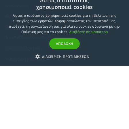
Αυτός ο ιστότοπος
Ανακοινώσεις
χρησιμοποιεί cookies
Αυτός ο ιστότοπος χρησιμοποιεί cookies για τη βελτίωση της
Μεθοδολογία Εκπαίδευσης
εμπειρίας των χρηστών. Χρησιμοποιώντας τον ιστότοπό μας,
Κατευθύνσεις Προγραμμάτων
παρέχετε τη συγκατάθεσή σας για όλα τα cookies σύμφωνα με την
Πολιτική μας για τα cookies.
Διαβάστε περισσότερα
Προϋποθέσεις Συμμετοχής
ΑΠΟΔΟΧΗ
Εκπτωτική Πολιτική
ΔΙΑΧΕΙΡΙΣΗ ΠΡΟΤΙΜΗΣΕΩΝ
Αναγνώριση Μαθημάτων – Απαλλαγές
ECTS - Συμπλήρωμα Πιστοποιητικού
Πολιτική Προστασίας Προσωπικών Δεδομένων
Πολιτική Cookies
Σχετικά
Συμμόρφωση με τις Ευρωπαϊκές Οδηγίες & Πιστοποιήσεις
Κανονισμός