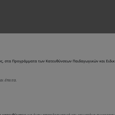
ύς, στα Προγράμματα των Κατευθύνσεων Παιδαγωγικών και Ειδικ
αι έπειτα.
ς κατευθύνσεις
για έναν αποτελεσματικό και καινοτόμο συγκερασ