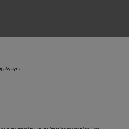
ής Αγωγής.
μό
μουσειοπαιδαγωγικής θεωρίας και πράξης
. Έχει