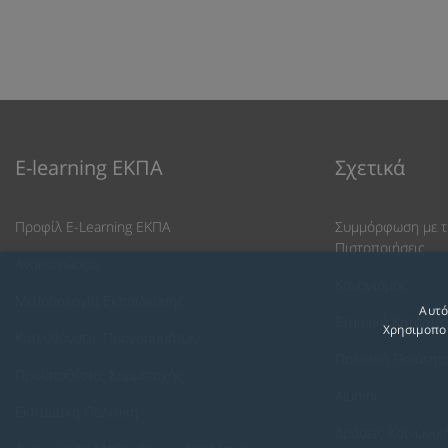
E-learning ΕΚΠΑ
Σχετικά
Προφίλ E-Learning ΕΚΠΑ
Συμμόρφωση με τ
Πιστοποιήσεις
Ανακοινώσεις
Κανονισμός
Μεθοδολογία Εκπαίδευσης
Αυτό
Εταιρική Κατάρτι
Χρησιμοποι
Κατευθύνσεις Προγραμμάτων
Πολιτική Ποιότητ
Προϋποθέσεις Συμμετοχής
Alumni
Εκπτωτική Πολιτική
Δράσεις Κοινωνικ