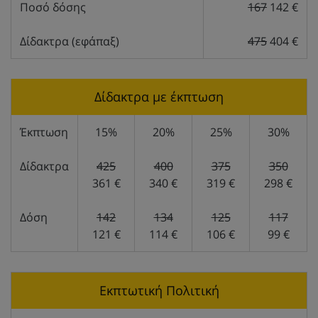
Ποσό δόσης
167
142 €
Δίδακτρα (εφάπαξ)
475
404 €
Δίδακτρα με έκπτωση
Έκπτωση
15%
20%
25%
30%
Δίδακτρα
425
400
375
350
361 €
340 €
319 €
298 €
Δόση
142
134
125
117
121 €
114 €
106 €
99 €
Εκπτωτική Πολιτική