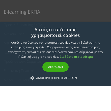
E-learning ΕΚΠΑ
Προφίλ E-Learning ΕΚΠΑ
Αυτός ο ιστότοπος
Ανακοινώσεις
χρησιμοποιεί cookies
Αυτός ο ιστότοπος χρησιμοποιεί cookies για τη βελτίωση της
Μεθοδολογία Εκπαίδευσης
εμπειρίας των χρηστών. Χρησιμοποιώντας τον ιστότοπό μας,
Κατευθύνσεις Προγραμμάτων
παρέχετε τη συγκατάθεσή σας για όλα τα cookies σύμφωνα με την
Πολιτική μας για τα cookies.
Διαβάστε περισσότερα
Προϋποθέσεις Συμμετοχής
ΑΠΟΔΟΧΗ
Εκπτωτική Πολιτική
ΔΙΑΧΕΙΡΙΣΗ ΠΡΟΤΙΜΗΣΕΩΝ
Αναγνώριση Μαθημάτων – Απαλλαγές
ECTS - Συμπλήρωμα Πιστοποιητικού
Πολιτική Προστασίας Προσωπικών Δεδομένων
Πολιτική Cookies