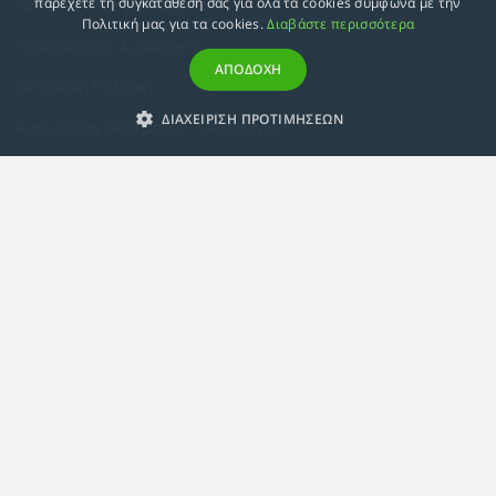
Κατευθύνσεις Προγραμμάτων
παρέχετε τη συγκατάθεσή σας για όλα τα cookies σύμφωνα με την
Πολιτική μας για τα cookies.
Διαβάστε περισσότερα
Προϋποθέσεις Συμμετοχής
ΑΠΟΔΟΧΗ
Εκπτωτική Πολιτική
ΔΙΑΧΕΙΡΙΣΗ ΠΡΟΤΙΜΗΣΕΩΝ
Αναγνώριση Μαθημάτων – Απαλλαγές
ECTS - Συμπλήρωμα Πιστοποιητικού
Πολιτική Προστασίας Προσωπικών Δεδομένων
Πολιτική Cookies
Σχετικά
Συμμόρφωση με τις Ευρωπαϊκές Οδηγίες & Πιστοποιήσεις
Κανονισμός
Εταιρική Κατάρτιση
Πολιτική Ποιότητας