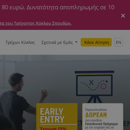
ε 80 ευρώ. Δυνατότητα αποπληρωμής σε 10
τα του Τρέχοντος Κύκλου Σπουδών.
Τρέχων Κύκλος
Σχετικά με Εμάς
Κάνε Αίτηση
EN