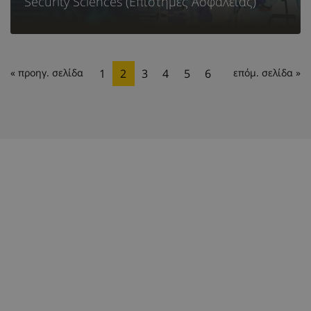
Security Sciences (Επιστήμες Ασφάλειας)
« προηγ. σελίδα
1
2
3
4
5
6
επόμ. σελίδα »