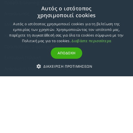
Προφίλ E-Learning ΕΚΠΑ
Αυτός ο ιστότοπος
Ανακοινώσεις
χρησιμοποιεί cookies
Αυτός ο ιστότοπος χρησιμοποιεί cookies για τη βελτίωση της
Μεθοδολογία Εκπαίδευσης
εμπειρίας των χρηστών. Χρησιμοποιώντας τον ιστότοπό μας,
Κατευθύνσεις Προγραμμάτων
παρέχετε τη συγκατάθεσή σας για όλα τα cookies σύμφωνα με την
Πολιτική μας για τα cookies.
Διαβάστε περισσότερα
Προϋποθέσεις Συμμετοχής
ΑΠΟΔΟΧΗ
Εκπτωτική Πολιτική
ΔΙΑΧΕΙΡΙΣΗ ΠΡΟΤΙΜΗΣΕΩΝ
Αναγνώριση Μαθημάτων – Απαλλαγές
ECTS - Συμπλήρωμα Πιστοποιητικού
Πολιτική Προστασίας Προσωπικών Δεδομένων
Πολιτική Cookies
Σχετικά
Συμμόρφωση με τις Ευρωπαϊκές Οδηγίες & Πιστοποιήσεις