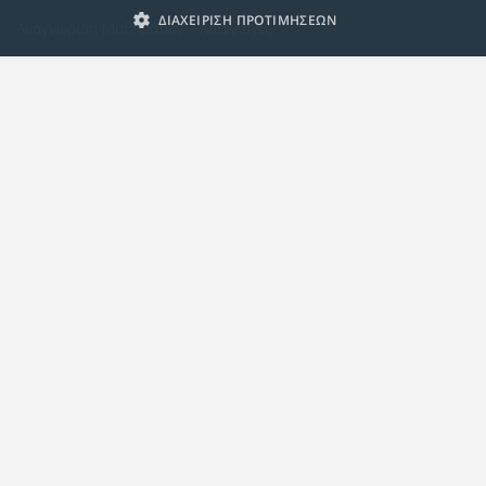
ΔΙΑΧΕΙΡΙΣΗ ΠΡΟΤΙΜΗΣΕΩΝ
Αναγνώριση Μαθημάτων – Απαλλαγές
ECTS - Συμπλήρωμα Πιστοποιητικού
Πολιτική Προστασίας Προσωπικών Δεδομένων
Πολιτική Cookies
Σχετικά
Συμμόρφωση με τις Ευρωπαϊκές Οδηγίες & Πιστοποιήσεις
Κανονισμός
Εταιρική Κατάρτιση
Πολιτική Ποιότητας
Alumni
Δράσεις Κοινωνικής Ευθύνης