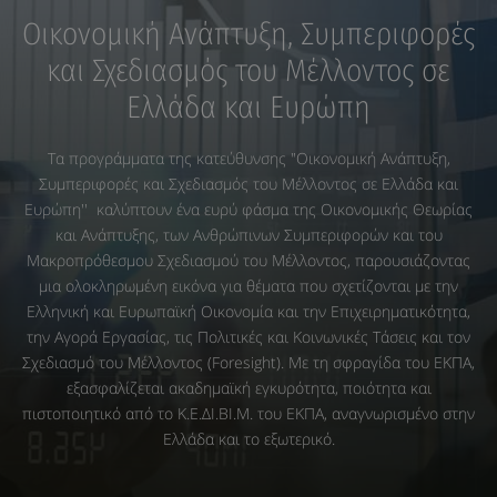
Οικονομική Ανάπτυξη, Συμπεριφορές
και Σχεδιασμός του Μέλλοντος σε
Ελλάδα και Ευρώπη
Τα προγράμματα της κατεύθυνσης "Οικονομική Ανάπτυξη,
Συμπεριφορές και Σχεδιασμός του Μέλλοντος σε Ελλάδα και
Ευρώπη'' καλύπτουν ένα ευρύ φάσμα της Οικονομικής Θεωρίας
και Ανάπτυξης, των Ανθρώπινων Συμπεριφορών και του
Μακροπρόθεσμου Σχεδιασμού του Μέλλοντος, παρουσιάζοντας
μια ολοκληρωμένη εικόνα για θέματα που σχετίζονται με την
Ελληνική και Ευρωπαϊκή Οικονομία και την Επιχειρηματικότητα,
την Αγορά Εργασίας, τις Πολιτικές και Κοινωνικές Τάσεις και τον
Σχεδιασμό του Μέλλοντος (Foresight). Με τη σφραγίδα του ΕΚΠΑ,
εξασφαλίζεται ακαδημαϊκή εγκυρότητα, ποιότητα και
πιστοποιητικό από το Κ.Ε.ΔΙ.ΒΙ.Μ. του ΕΚΠΑ, αναγνωρισμένο στην
Ελλάδα και το εξωτερικό.