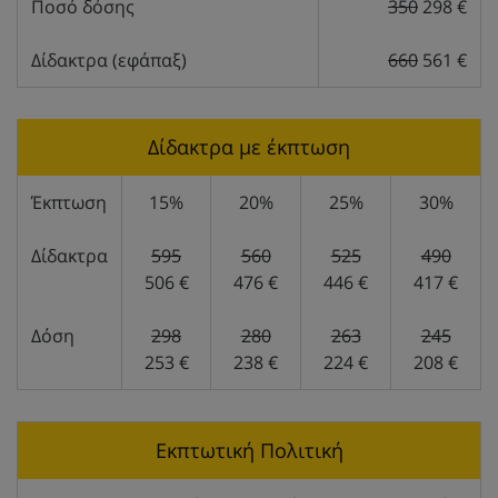
Ποσό δόσης
350
298 €
Δίδακτρα (εφάπαξ)
660
561 €
Δίδακτρα με έκπτωση
Έκπτωση
15%
20%
25%
30%
Δίδακτρα
595
560
525
490
506 €
476 €
446 €
417 €
Δόση
298
280
263
245
253 €
238 €
224 €
208 €
Εκπτωτική Πολιτική