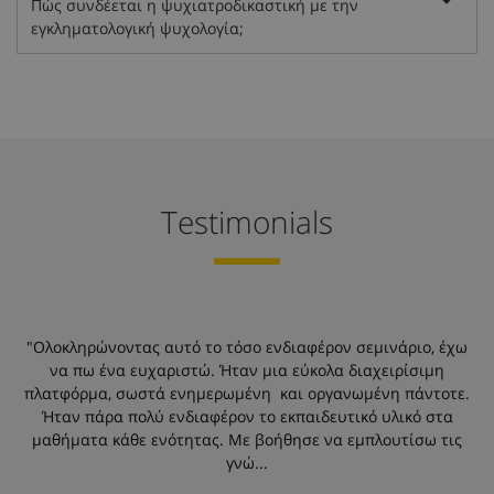
Πώς συνδέεται η ψυχιατροδικαστική με την
εγκληματολογική ψυχολογία;
Testimonials
"Ολοκληρώνοντας αυτό το τόσο ενδιαφέρον σεμινάριο, έχω
να πω ένα ευχαριστώ. Ήταν μια εύκολα διαχειρίσιμη
πλατφόρμα, σωστά ενημερωμένη και οργανωμένη πάντοτε.
χ
Ήταν πάρα πολύ ενδιαφέρον το εκπαιδευτικό υλικό στα
μαθήματα κάθε ενότητας. Με βοήθησε να εμπλουτίσω τις
ή
γνώ...