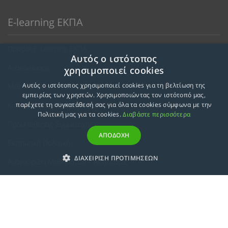
E-learning ΕΚΠΑ
Προφίλ E-Learning ΕΚΠΑ
Αυτός ο ιστότοπος
Ανακοινώσεις
χρησιμοποιεί cookies
Αυτός ο ιστότοπος χρησιμοποιεί cookies για τη βελτίωση της
Μεθοδολογία Εκπαίδευσης
εμπειρίας των χρηστών. Χρησιμοποιώντας τον ιστότοπό μας,
Κατευθύνσεις Προγραμμάτων
παρέχετε τη συγκατάθεσή σας για όλα τα cookies σύμφωνα με την
Πολιτική μας για τα cookies.
Διαβάστε περισσότερα
Προϋποθέσεις Συμμετοχής
ΑΠΟΔΟΧΗ
Εκπτωτική Πολιτική
ΔΙΑΧΕΙΡΙΣΗ ΠΡΟΤΙΜΗΣΕΩΝ
Αναγνώριση Μαθημάτων – Απαλλαγές
ECTS - Συμπλήρωμα Πιστοποιητικού
Πολιτική Προστασίας Προσωπικών Δεδομένων
Πολιτική Cookies