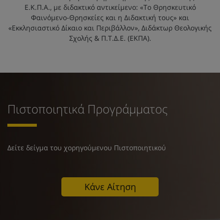
Ε.Κ.Π.Α., με διδακτικό αντικείμενο: «Το Θρησκευτικό
Φαινόμενο-Θρησκείες και η Διδακτική τους» και
«Εκκλησιαστικό Δίκαιο και Περιβάλλον», Διδάκτωρ Θεολογικής
Σχολής & Π.Τ.Δ.Ε. (ΕΚΠΑ).
Πιστοποιητικά Προγράμματος
Δείτε δείγμα του χορηγούμενου Πιστοποιητικού
Κάνε Αίτηση