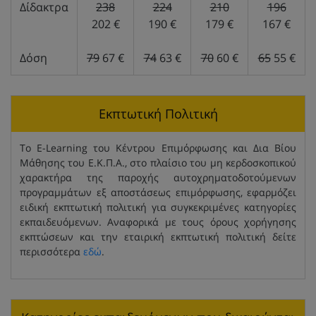
Δίδακτρα
238
224
210
196
202 €
190 €
179 €
167 €
Δόση
79
67 €
74
63 €
70
60 €
65
55 €
Εκπτωτική Πολιτική
Το E-Learning του Κέντρου Επιμόρφωσης και Δια Βίου
Μάθησης του Ε.Κ.Π.Α., στο πλαίσιο του μη κερδοσκοπικού
χαρακτήρα της παροχής αυτοχρηματοδοτούμενων
προγραμμάτων εξ αποστάσεως επιμόρφωσης, εφαρμόζει
ειδική εκπτωτική πολιτική για συγκεκριμένες κατηγορίες
εκπαιδευόμενων. Αναφορικά με τους όρους χορήγησης
εκπτώσεων και την εταιρική εκπτωτική πολιτική δείτε
περισσότερα
εδώ
.