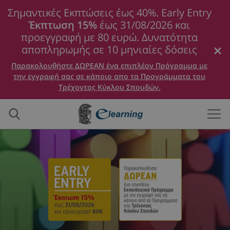
Σημαντικές Εκπτώσεις έως 40%. Early Entry
Έκπτωση 15%
έως 31/08/2026 και
προεγγραφή με 80 ευρώ. Δυνατότητα
αποπληρωμής σε 10 μηνιαίες δόσεις
Παρακολουθήστε ΔΩΡΕΑΝ ένα επιπλέον Πρόγραμμα με
την εγγραφή σας σε κάποιο απο τα Προγράμματα του
Τρέχοντος Κύκλου Σπουδών.