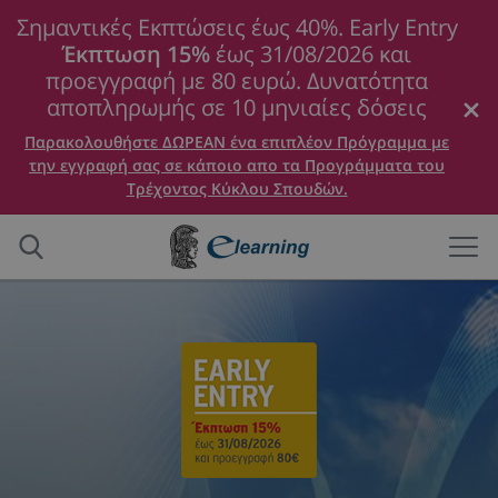
Σημαντικές Εκπτώσεις έως 40%. Early Entry
Έκπτωση 15%
έως 31/08/2026 και
προεγγραφή με 80 ευρώ. Δυνατότητα
αποπληρωμής σε 10 μηνιαίες δόσεις
Παρακολουθήστε ΔΩΡΕΑΝ ένα επιπλέον Πρόγραμμα με
την εγγραφή σας σε κάποιο απο τα Προγράμματα του
Τρέχοντος Κύκλου Σπουδών.