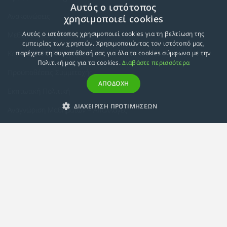
Αυτός ο ιστότοπος
Ανακοινώσεις
χρησιμοποιεί cookies
Αυτός ο ιστότοπος χρησιμοποιεί cookies για τη βελτίωση της
Μεθοδολογία Εκπαίδευσης
εμπειρίας των χρηστών. Χρησιμοποιώντας τον ιστότοπό μας,
Κατευθύνσεις Προγραμμάτων
παρέχετε τη συγκατάθεσή σας για όλα τα cookies σύμφωνα με την
Πολιτική μας για τα cookies.
Διαβάστε περισσότερα
Προϋποθέσεις Συμμετοχής
ΑΠΟΔΟΧΗ
Εκπτωτική Πολιτική
ΔΙΑΧΕΙΡΙΣΗ ΠΡΟΤΙΜΗΣΕΩΝ
Αναγνώριση Μαθημάτων – Απαλλαγές
ECTS - Συμπλήρωμα Πιστοποιητικού
Πολιτική Προστασίας Προσωπικών Δεδομένων
Πολιτική Cookies
Σχετικά
Συμμόρφωση με τις Ευρωπαϊκές Οδηγίες & Πιστοποιήσεις